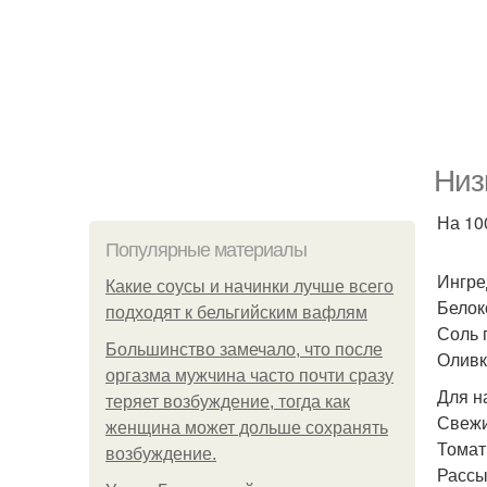
Низ
На 100
Популярные материалы
Ингре
Какие соусы и начинки лучше всего
Белок
подходят к бельгийским вафлям
Соль 
Большинство замечало, что после
Оливк
оргазма мужчина часто почти сразу
Для н
теряет возбуждение, тогда как
Свежи
женщина может дольше сохранять
Томатн
возбуждение.
Рассы