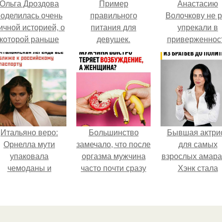
Ольга Дроздова
Пример
Анастасию
поделилась очень
правильного
Волочкову не р
ичной историей, о
питания для
упрекали в
которой раньше
девушек.
приверженнос
очти не говорила.
устаревшим бью
процедурам.
Итальяно веро:
Большинство
Бывшая актри
Орнелла мути
замечало, что после
для самых
упаковала
оргазма мужчина
взрослых амара
чемоданы и
часто почти сразу
Хэнк стала
готовится
теряет
сенатором в
обзавестись
возбуждение, тогда
Колумбии.
красным
как женщина может
паспортом.
дольше сохранять