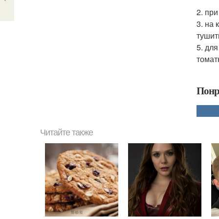
2. пр
3. на
тушит
5. дл
томат
Понр
Читайте также