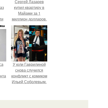
Сергей Лазарев
аз
купил квартиру в
Майами за 1
ти
миллион долларов.
ти -
са
У юли Гаврилиной
снова случился
нта
конфликт с комиком
Ильей Соболевым.