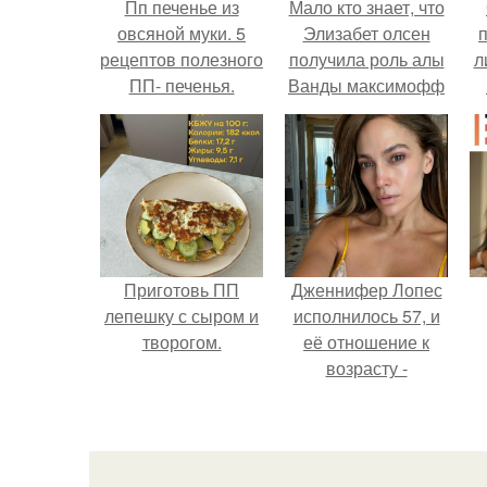
Пп печенье из
Мало кто знает, что
овсяной муки. 5
Элизабет олсен
рецептов полезного
получила роль алы
л
ПП- печенья.
Ванды максимофф
не сразу.
п
Приготовь ПП
Дженнифер Лопес
лепешку с сыром и
исполнилось 57, и
творогом.
её отношение к
возрасту -
настоящий
манифест
уверенности: "не
говорите, что я