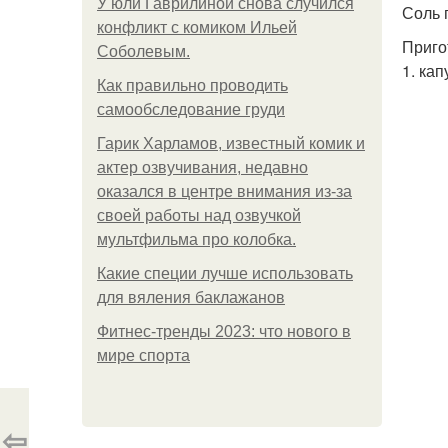
У юли Гаврилиной снова случился
Соль 
конфликт с комиком Ильей
Приго
Соболевым.
1. ка
Как правильно проводить
самообследование груди
Гарик Харламов, известный комик и
актер озвучивания, недавно
оказался в центре внимания из-за
своей работы над озвучкой
мультфильма про колобка.
Какие специи лучше использовать
для вяления баклажанов
Фитнес-тренды 2023: что нового в
мире спорта
⇦