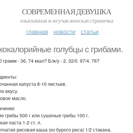
СОВРЕМЕННАЯ ДЕВУШКА
изысканная и жгучая женская страничка
главная
новости
статьи
кокалорийные голубцы с грибами.
 грамм - 36. 74 ккал? Б/ж/у - 2. 32/0. 97/4. 76?
диенты:
очанная капуста 8-10 листьев.
по вкусу.
овое масло.
ачинки:
е грибы 500 г или сушеные грибы 100 г.
ая паста 1-2 ст. л.
пчатая рисовая каша (из бурого риса) 1/2 стакана.