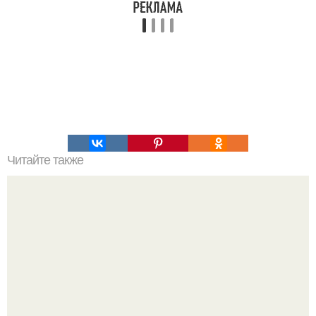
Читайте также
Меню ПП на 1200 ккал в день на неделю простое меню.
ПП Меню на неделю