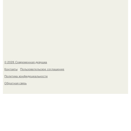
Бывшая актриса для самых взрослых амаранта Хэнк
стала сенатором в Колумбии.
© 2026 Современная девушка
Контакты
Пользовательское соглашение
Политика конфидециальности
Обратная связь