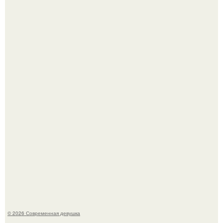
Рацион 1400 калорий.
Спустя годы актеры хоррора "Тело Дженнифер" сильно
изменились, пройдя путь от подростковых кумиров до
мировых звезд.
© 2026 Современная девушка