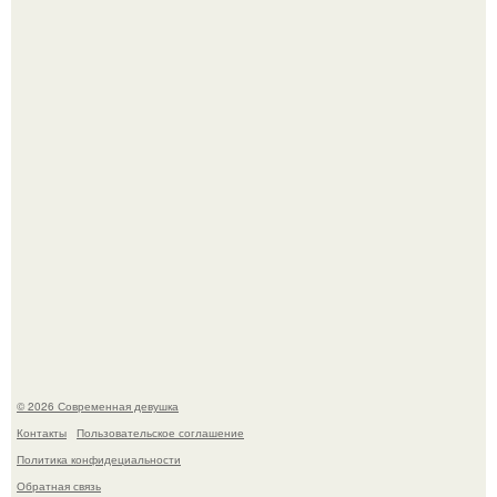
Итальяно веро: Орнелла мути упаковала чемоданы и
готовится обзавестись красным паспортом.
Платье, которое до сих пор вызывает споры спустя годы.
© 2026 Современная девушка
Контакты
Пользовательское соглашение
Политика конфидециальности
Обратная связь