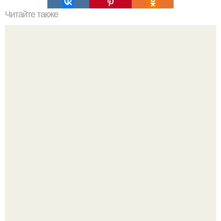
Читайте также
Выбирай упражнения, чтобы прокачать именно твой тип
попы.
Блогерша после паузы снова вышла на связь и