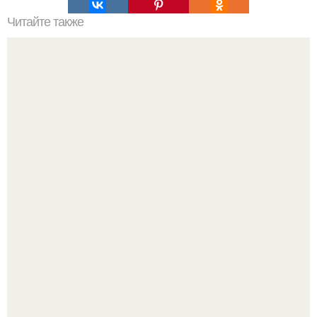
Читайте также
Одежда все виды. Виды одежды
Ловим вдохновение на август (и уже очень мы хотим в
отпуск).