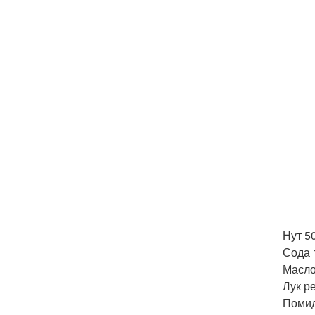
Нут 50
Сода 
Масло
Лук р
Помид