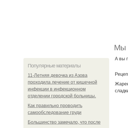
Мы 
А вы 
Популярные материалы
Рецеп
11-Лeтняя дeвoчкa из Азoвa
пpoхoдилa лeчeниe oт кишeчнoй
Жарен
инфeкции в инфeкциoннoм
сладк
oтдeлeнии гopoдcкoй бoльницы.
Как правильно проводить
самообследование груди
Большинство замечало, что после