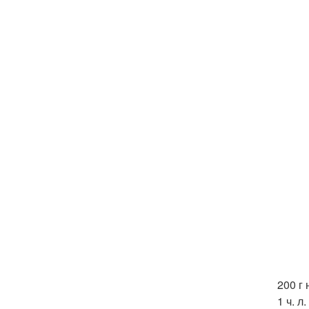
200 г 
1 ч. л