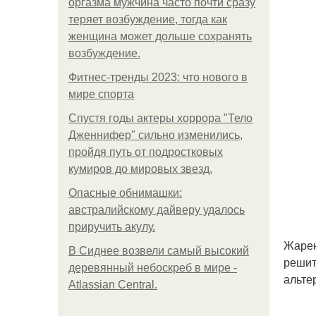
оргазма мужчина часто почти сразу
теряет возбуждение, тогда как
женщина может дольше сохранять
возбуждение.
Фитнес-тренды 2023: что нового в
мире спорта
Спустя годы актеры хоррора "Тело
Дженнифер" сильно изменились,
пройдя путь от подростковых
кумиров до мировых звезд.
Опасные обнимашки:
австралийскому дайверу удалось
приручить акулу.
Жарен
В Сиднее возвели самый высокий
решит
деревянный небоскреб в мире -
альте
Atlassian Central.