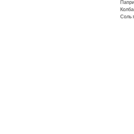
Папри
Колба
Соль 