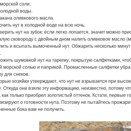
. морской соли.
 холодной воды.
акана оливкового масла.
мочить нут в холодной воде на всю ночь.
верить нут на зубок: если легко лопается, значит можно прис
малую сковороду с двойным дном налить оливковое масло (м
лить и всыпать вымоченный нут. Обжарить несколько минут д
.
ложить шумовкой нут на тарелку, покрытую салфетками, чт
й морской солью и паприкой. Промасленные салфетки убрат
ку для снеков.
орые хозяйки утверждают, что нут не взрывается при высо
у. Откуда они взяли эту информацию, неизвестно, потому чт
, как только приобрел золотистый оттенок. Кстати, первые 
лизируют о готовности нута. Поэтому не пытайтесь прожарит
ченные бока вам не получить.