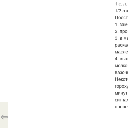
1 с. л
1/2 л
Полст
1. за
2. про
3. в 
раска
масле
4. вы
мелко
вазоч
Некот
горох
минут
сигна
пропе
⇦