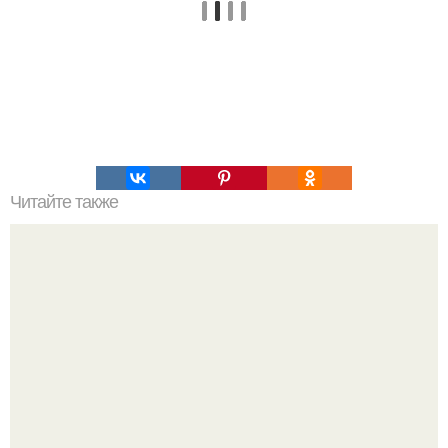
Читайте также
Во время сеанса лазерной эпиляции специалист
оказалась в необычном положении - на видео видно, что
она сидит почти на клиенте, выполняя процедуру.