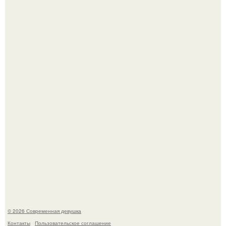
Мужчины с умными и образованными супругами реже
сталкиваются с внезапной смертью, заявила эксперт
воз.
Соцсети захлестнула волна тревожных сообщений о
загадочном "Июньском Феномене".
© 2026 Современная девушка
Контакты
Пользовательское соглашение