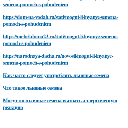
semena-pomoch-s-pohudeniem
https://dom-na-vodah.ru/stati/mogut-li-lnyanye-semena-
pomoch-s-pohudeniem
https://mebel-doma23.ru/stati/mogut-li-lnyanye-semena-
pomoch-s-pohudeniem
https://narodnaya-dacha.ru/novosti/mogut-li-lnyanye-
semena-pomoch-s-pohudeniem
Как часто следует употреблять льняные семена
Что такое льняные семена
Могут ли льняные семена вызвать аллергическую
реакцию