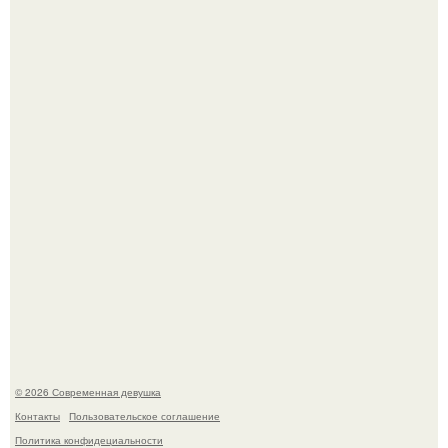
По словам эксперта воз, у мужчин с образованной и
мудрой супругой вероятность скоропостижной смерти
якобы на 46% ниже.
Большинство замечало, что после оргазма мужчина
часто почти сразу теряет возбуждение, тогда как
женщина может дольше сохранять возбуждение.
© 2026 Современная девушка
Контакты
Пользовательское соглашение
Политика конфидециальности