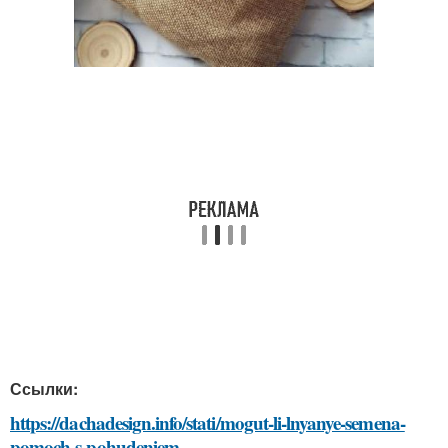
Ссылки:
https://dachadesign.info/stati/mogut-li-lnyanye-semena-
pomoch-s-pohudeniem