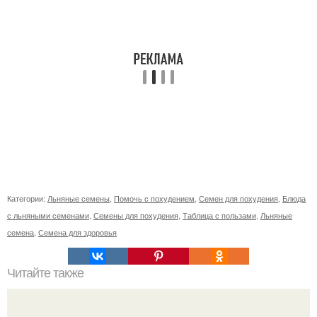
Категории:
Льняные семены
,
Помочь с похудением
,
Семен для похудения
,
Блюда
с льняными семенами
,
Семены для похудения
,
Таблица с пользами
,
Льняные
семена
,
Семена для здоровья
Читайте также