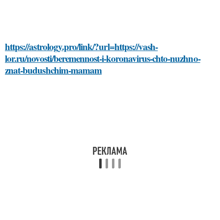
https://astrology.pro/link/?url=https://vash-
lor.ru/novosti/beremennost-i-koronavirus-chto-nuzhno-
znat-budushchim-mamam