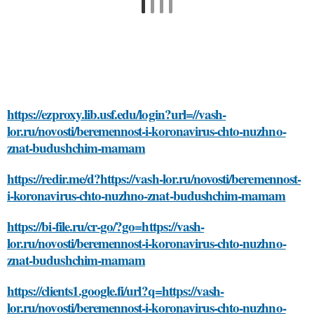
https://ezproxy.lib.usf.edu/login?url=//vash-
lor.ru/novosti/beremennost-i-koronavirus-chto-nuzhno-
znat-budushchim-mamam
https://redir.me/d?https://vash-lor.ru/novosti/beremennost-
i-koronavirus-chto-nuzhno-znat-budushchim-mamam
https://bi-file.ru/cr-go/?go=https://vash-
lor.ru/novosti/beremennost-i-koronavirus-chto-nuzhno-
znat-budushchim-mamam
https://clients1.google.fi/url?q=https://vash-
lor.ru/novosti/beremennost-i-koronavirus-chto-nuzhno-