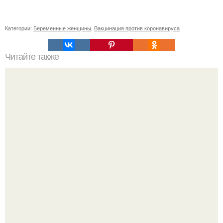
Категории:
Беременные женщины
,
Вакцинация против коронавируса
Читайте также
Как часто нужно делать упражнения стоя для похудения
живота
Спустя годы актеры хоррора "Тело Дженнифер" сильно
изменились, пройдя путь от подростковых кумиров до