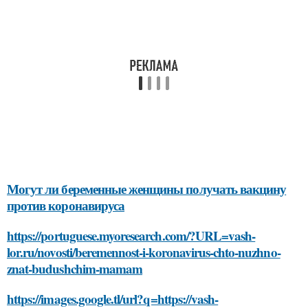
Могут ли беременные женщины получать вакцину
против коронавируса
https://portuguese.myoresearch.com/?URL=vash-
lor.ru/novosti/beremennost-i-koronavirus-chto-nuzhno-
znat-budushchim-mamam
https://images.google.tl/url?q=https://vash-