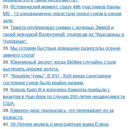
33.
Исторический момент: сразу 486 участников банды
MS - 13 одновременно предстали перед судом в одном
зале.
34.
Тимати опубликовал снимки с дочерью Эммой и
своей девушкой Валентиной, подписав их "Красавицы и
Чудовище".
35.
Мы готовим быстрые домашние разносолы осенне
зимнего стола!
36.
Ювелирный десерт: когда Skittles случайно стали
выглядеть дороже золота.
37.
"Корабли Чумы". В XVI - Xviii веках санитарное
состояние судов было крайне низким.
38.
Король Карл III и королева Камилла прибыли с
визитом в Нью-йорк по случаю 250-летия независимости
США.
39.
Кэмерон диас призналась, что переживает из-за
возраста.
40.
39-Летняя модель и многодетная мама Елена