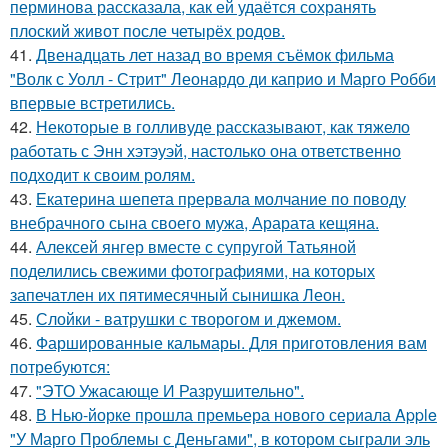
перминова рассказала, как ей удаётся сохранять
плоский живот после четырёх родов.
41.
Двенадцать лет назад во время съёмок фильма
"Волк с Уолл - Стрит" Леонардо ди каприо и Марго Робби
впервые встретились.
42.
Некоторые в голливуде рассказывают, как тяжело
работать с Энн хэтэуэй, настолько она ответственно
подходит к своим ролям.
43.
Екатерина шепета прервала молчание по поводу
внебрачного сына своего мужа, Арарата кещяна.
44.
Алексей янгер вместе с супругой Татьяной
поделились свежими фотографиями, на которых
запечатлен их пятимесячный сынишка Леон.
45.
Слойки - ватрушки с творогом и джемом.
46.
Фаршированные кальмары. Для приготовления вам
потребуются:
47.
"ЭТО Ужасающе И Разрушительно".
48.
В Нью-йорке прошла премьера нового сериала Apple
"У Марго Проблемы с Деньгами", в котором сыграли эль