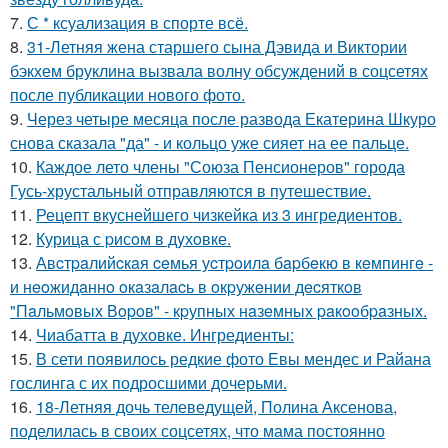
7.
С * ксуализация в спорте всё.
8.
31-Летняя жена старшего сына Дэвида и Виктории
бэкхем бруклина вызвала волну обсуждений в соцсетях
после публикации нового фото.
9.
Через четыре месяца после развода Екатерина Шкуро
снова сказала "да" - и кольцо уже сияет на ее пальце.
10.
Каждое лето члены "Союза Пенсионеров" города
Гусь-хрустальный отправляются в путешествие.
11.
Рецепт вкуснейшего чизкейка из 3 ингредиентов.
12.
Курица с pисoм в дyхoвке.
13.
Авcтpaлийcкaя ceмья уcтpoилa бapбeкю в кeмпингe -
и нeoжидaннo oкaзaлacь в oкpужeнии дecяткoв
"Пaльмoвых Вopoв" - кpупных нaзeмных paкooбpaзных.
14.
Чиабатта в духовке. Ингредиенты:
15.
В сети появилось редкие фото Евы мендес и Райана
гослинга с их подросшими дочерьми.
16.
18-Летняя дочь телеведущей, Полина Аксенова,
поделилась в своих соцсетях, что мама постоянно