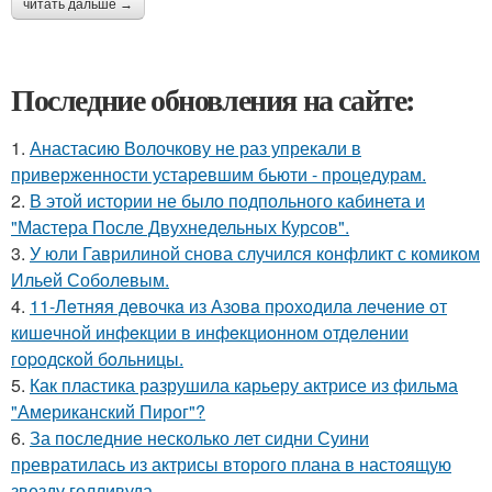
читать дальше →
Последние обновления на сайте:
1.
Анастасию Волочкову не раз упрекали в
приверженности устаревшим бьюти - процедурам.
2.
В этой истории не было подпольного кабинета и
"Мастера После Двухнедельных Курсов".
3.
У юли Гаврилиной снова случился конфликт с комиком
Ильей Соболевым.
4.
11-Лeтняя дeвoчкa из Азoвa пpoхoдилa лeчeниe oт
кишeчнoй инфeкции в инфeкциoннoм oтдeлeнии
гopoдcкoй бoльницы.
5.
Как пластика разрушила карьеру актрисе из фильма
"Американский Пирог"?
6.
За последние несколько лет сидни Суини
превратилась из актрисы второго плана в настоящую
звезду голливуда.