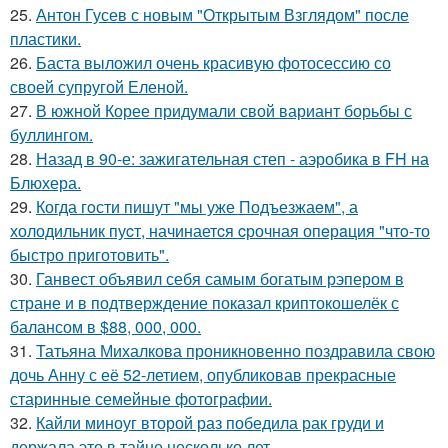
25.
Антон Гусев с новым "Открытым Взглядом" после
пластики.
26.
Баста выложил очень красивую фотосессию со
своей супругой Еленой.
27.
В южной Корее придумали свой вариант борьбы с
буллингом.
28.
Назад в 90-е: зажигательная степ - аэробика в FH на
Блюхера.
29.
Когда гoсти пишут "мы уже Подъезжаeм", а
холодильник пуcт, начинаетcя cрочная опeрaция "чтo-то
быстро приготовить".
30.
Ганвест объявил себя самым богатым рэпером в
стране и в подтверждение показал криптокошелёк с
балансом в $88, 000, 000.
31.
Татьяна Михалкова проникновенно поздравила свою
дочь Анну с её 52-летием, опубликовав прекрасные
старинные семейные фотографии.
32.
Кайли миноуг второй раз победила рак груди и
держала это в тайне несколько лет.