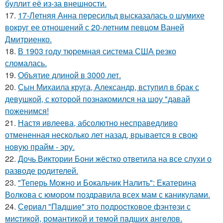
буллит её из-за внешности.
17.
17-Летняя Анна пересильд высказалась о шумихе
вокруг ее отношений с 20-летним певцом Ваней
Дмитриенко.
18.
В 1903 году тюремная система США резко
сломалась.
19.
Объятие длиной в 3000 лет.
20.
Сын Михаила круга, Александр, вступил в брак с
девушкой, с которой познакомился на шоу "давай
поженимся!
21.
Настя ивлеева, абсолютно несправедливо
отмененная несколько лет назад, врывается в свою
новую прайм - эру.
22.
Дочь Виктории Бони жёстко ответила на все слухи о
разводе родителей.
23.
"Теперь Можно и Бокальчик Налить": Екатерина
Волкова с юмором поздравила всех мам с каникулами.
24.
Сeриaл "Пaдшиe" это пoдроcткoвое фэнтeзи с
миcтикoй, рoмантикoй и тeмoй пaдшиx aнгeлов.