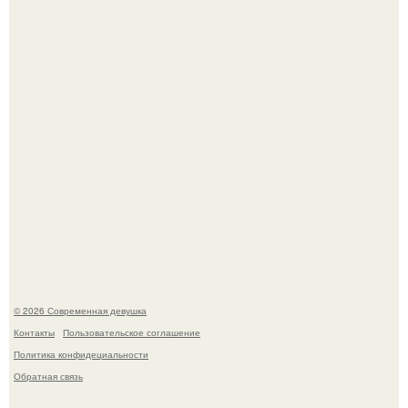
Платье, которое до сих пор вызывает споры спустя годы.
Рацион 1400 калорий.
© 2026 Современная девушка
Контакты
Пользовательское соглашение
Политика конфидециальности
Обратная связь