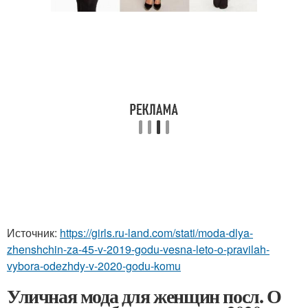
Источник:
https://girls.ru-land.com/stati/moda-dlya-
zhenshchin-za-45-v-2019-godu-vesna-leto-o-pravilah-
vybora-odezhdy-v-2020-godu-komu
Уличная мода для женщин посл. О