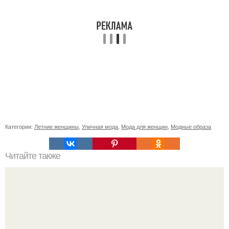
Категории:
Летние женщины
,
Уличная мода
,
Мода для женщин
,
Модные образа
Читайте также