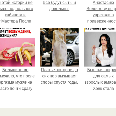
 этой истории не
Все будут сыты и
Анастасию
ыло подпольного
довольны!
Волочкову не р
кабинета и
упрекали в
"Мастера После
приверженнос
Двухнедельных
устаревшим бью
Курсов".
процедурам.
Большинство
Платье, которое до
Бывшая актри
мечало, что после
сих пор вызывает
для самых
оргазма мужчина
споры спустя годы.
взрослых амара
часто почти сразу
Хэнк стала
теряет
сенатором в
озбуждение, тогда
Колумбии.
ак женщина может
ольше сохранять