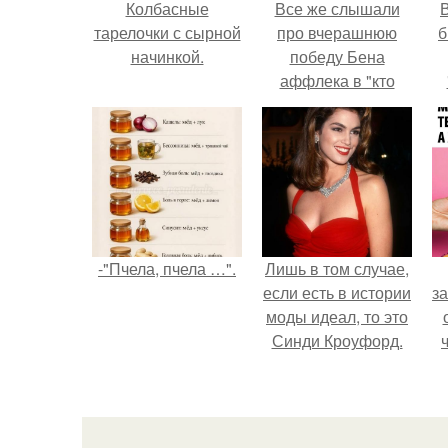
Колбасные
Все же слышали
В
тарелочки с сырной
про вчерашнюю
б
начинкой.
победу Бена
аффлека в "кто
хочет стать
миллионером?
-"Пчела, пчела …".
Лишь в том случае,
если есть в истории
за
моды идеал, то это
Синди Кроуфорд.
в
к
д