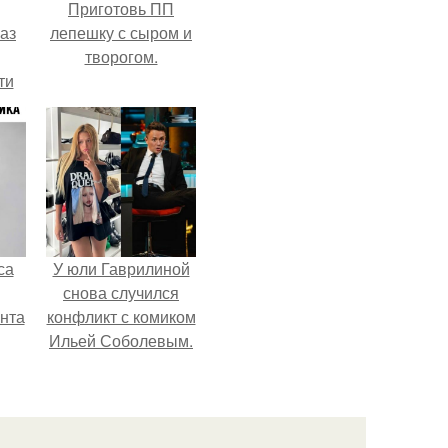
Приготовь ПП
аз
лепешку с сыром и
творогом.
ти
ти -
са
У юли Гаврилиной
снова случился
нта
конфликт с комиком
Ильей Соболевым.