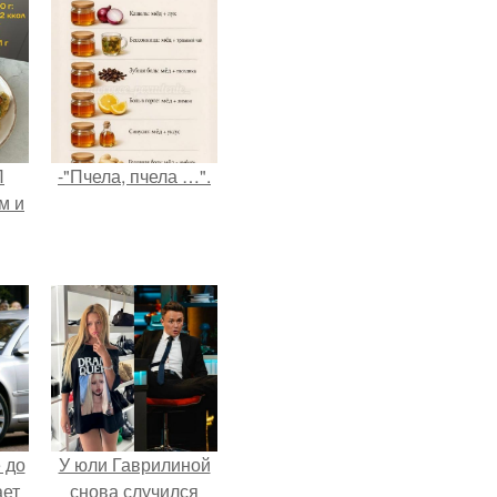
П
-"Пчела, пчела …".
м и
 до
У юли Гаврилиной
ает
снова случился