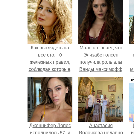
Как выглядеть на
Мало кто знает, что
все сто. 10
Элизабет олсен
железных правил,
получила роль алы
соблюдая которые,
Ванды максимофф
м
можно выглядеть
не сразу.
на «все 100»
Дженнифер Лопес
Анастасия
исполнилось 57, и
Волочкова недавно
и