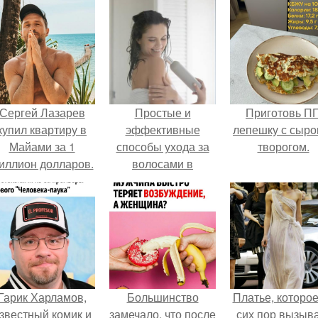
Сергей Лазарев
Простые и
Приготовь П
купил квартиру в
эффективные
лепешку с сыро
Майами за 1
способы ухода за
творогом.
иллион долларов.
волосами в
домашних условиях
Гарик Харламов,
Большинство
Платье, которое
звестный комик и
замечало, что после
сих пор вызыв