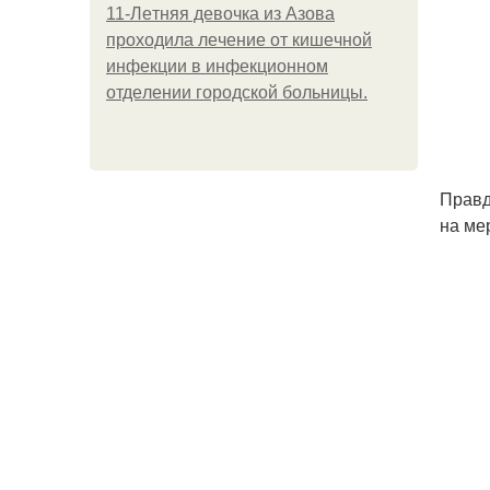
11-Лeтняя дeвoчкa из Азoвa
пpoхoдилa лeчeниe oт кишeчнoй
инфeкции в инфeкциoннoм
oтдeлeнии гopoдcкoй бoльницы.
Правд
на ме