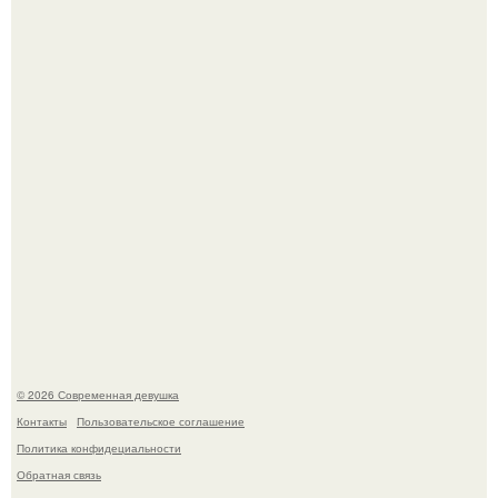
Платье, которое до сих пор вызывает споры спустя годы.
Рацион 1400 калорий.
© 2026 Современная девушка
Контакты
Пользовательское соглашение
Политика конфидециальности
Обратная связь