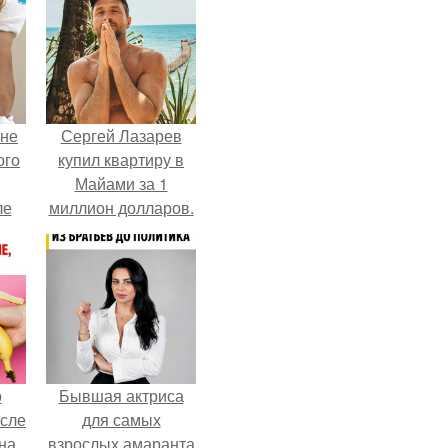
 не
Сергей Лазарев
ого
купил квартиру в
Майами за 1
ле
миллион долларов.
ых
о
Бывшая актриса
осле
для самых
на
взрослых амаранта