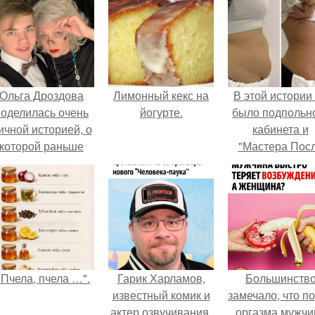
Ольга Дроздова
Лимонный кекс на
В этой истории
поделилась очень
йогурте.
было подпольн
ичной историей, о
кабинета и
которой раньше
"Мастера Пос
очти не говорила.
Двухнедельн
Курсов".
"Пчела, пчела …".
Гарик Харламов,
Большинств
известный комик и
замечало, что п
актер озвучивания,
оргазма мужчи