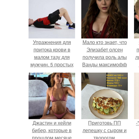
Упражнения для
Мало кто знает, что
притока крови в
Элизабет олсен
малом тазу для
получила роль алы
л
мужчин. 5 простых
Ванды максимофф
упражнений для
не сразу.
п
улучшения
кровообращения в
малом тазу у
мужчин
Джастин и хейли
Приготовь ПП
-
бибер, которые в
лепешку с сыром и
прошлом месяце
творогом.