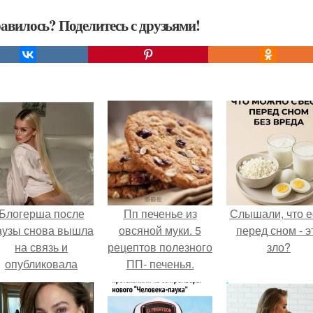
авилось? Поделитесь с друзьями!
Блогерша после
Пп печенье из
Слышали, что е
аузы снова вышла
овсяной муки. 5
перед сном - э
на связь и
рецептов полезного
зло?
опубликовала
ПП- печенья.
свежую серию
адров из спальни.