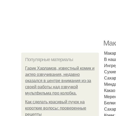
Мак
Макар
В наш
Популярные материалы
Ингре
Гарик Харламов, известный комик и
Сухие
актер озвучивания, недавно
Сахар
оказался в центре внимания из-за
Минда
своей работы над озвучкой
Какао 
мультфильма про колобка.
Мерен
Как сделать красивый пучок на
Белки 
короткие волосы: проверенные
Сахар
рецепты
Крем: