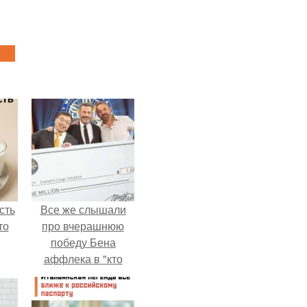
сть
Все же слышали
то
про вчерашнюю
победу Бена
аффлека в "кто
хочет стать
миллионером?