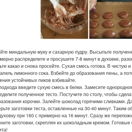
йте миндальную муку и сахарную пудру. Высыпьте полученн
мерно распределите и просушите 7-8 минут в духовке, разогр
ьте какао и снова просейте. Сухая смесь готова. В чистую 
капель лимонного сока. Взбейте до образования пены, а по
ения устойчивых пиков взбивайте.
 подхода введите сухую смесь в белки. Замесите однородно
еделите полученное тесто. Постучите по столу, чтобы сдела
разования корочки. Залейте шоколад горячими сливками. Да
рьте заготовки теста, оставленные на 30-40 минут. Таким об
 духовку при 160 с примерно на 16 минут. Сразу же перелож
ните заготовки, скрепляя их шоколадным кремом. Готовые
ита!