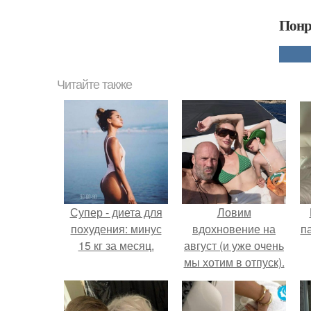
Понр
Читайте также
Супер - диета для
Ловим
похудения: минус
вдохновение на
п
15 кг за месяц.
август (и уже очень
мы хотим в отпуск).
к