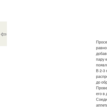
⇦
Просе
равно
добав
пару 
появл
В 2-3
распр
до об
Прове
его в
Соеди
аппет