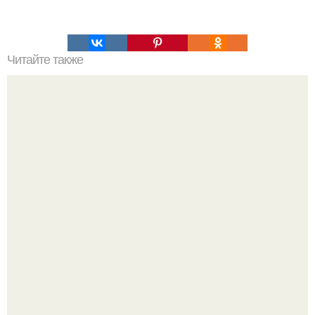
Читайте также
Как организовать свое время для достижения порядка
Все же слышали про вчерашнюю победу Бена аффлека
в "кто хочет стать миллионером?