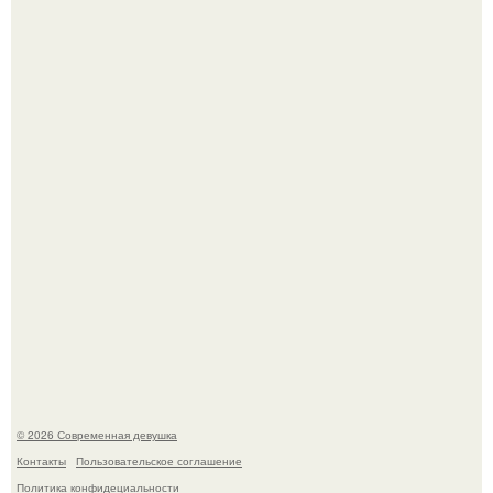
Большинство замечало, что после оргазма мужчина
часто почти сразу теряет возбуждение, тогда как
женщина может дольше сохранять возбуждение.
Бывшая актриса для самых взрослых амаранта Хэнк
стала сенатором в Колумбии.
© 2026 Современная девушка
Контакты
Пользовательское соглашение
Политика конфидециальности