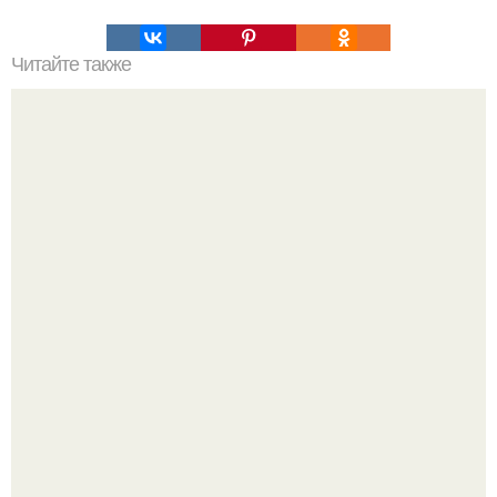
Читайте также
Как избежать ошибок при похудении за 30 дней
Мало кто знает, что Элизабет олсен получила роль алы