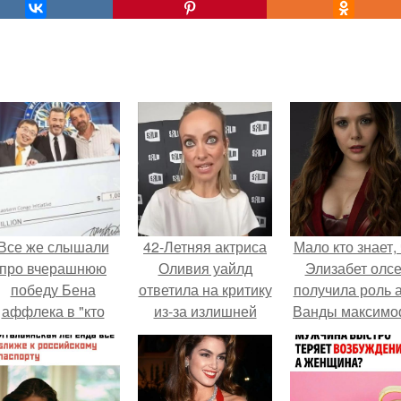
Все же слышали
42-Летняя актриса
Мало кто знает, 
про вчерашнюю
Оливия уайлд
Элизабет олс
победу Бена
ответила на критику
получила роль 
аффлека в "кто
из-за излишней
Ванды максим
хочет стать
худобы после её
не сразу.
миллионером?
последнего
появления на
публике.