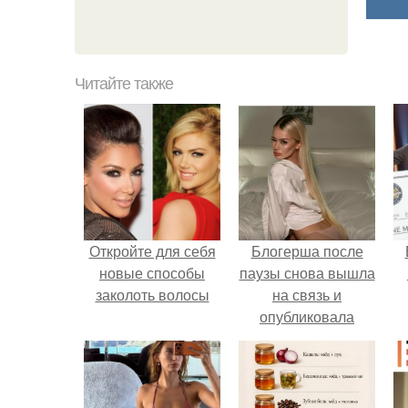
Читайте также
Откройте для себя
Блогерша после
новые способы
паузы снова вышла
заколоть волосы
на связь и
опубликовала
свежую серию
кадров из спальни.