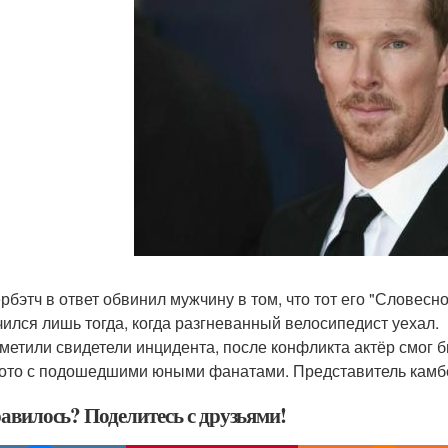
рбэтч в ответ обвинил мужчину в том, что тот его "Словесн
чился лишь тогда, когда разгневанный велосипедист уехал.
тметили свидетели инцидента, после конфликта актёр смог б
ото с подошедшими юными фанатами. Представитель камбе
авилось? Поделитесь с друзьями!