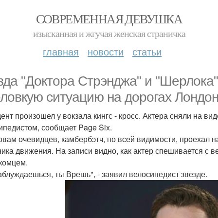
СОВРЕМЕННАЯ ДЕВУШКА
изысканная и жгучая женская страничка
главная
новости
статьи
зда "Доктора Стрэнджа" и "Шерлока
еловкую ситуацию на дорогах Лондон
ент произошел у вокзала кингс - кросс. Актера сняли на в
ипедистом, сообщает Page Six.
овам очевидцев, камбербэтч, по всей видимости, проехал на
ника движения. На записи видно, как актер спешивается с 
комцем.
аблуждаешься, ты Врешь", - заявил велосипедист звезде.