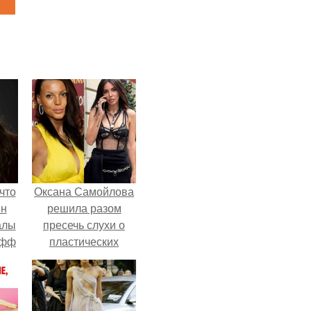
что
Оксана Самойлова
ен
решила разом
алы
пресечь слухи о
офф
пластических
операциях и
публично
прояснила
ситуацию.