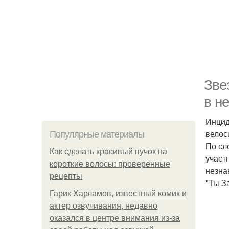
Зве
в н
Инцид
велос
Популярные материалы
По сл
Как сделать красивый пучок на
участ
короткие волосы: проверенные
незна
рецепты
"Ты З
Гарик Харламов, известный комик и
актер озвучивания, недавно
оказался в центре внимания из-за