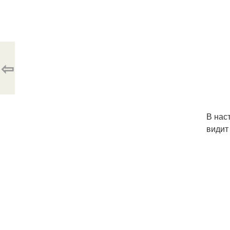
⇦
В нас
видит