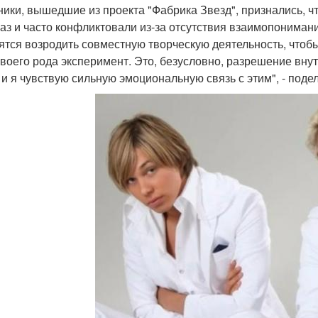
ники, вышедшие из проекта "Фабрика Звезд", признались, ч
раз и часто конфликтовали из-за отсутствия взаимопониман
ятся возродить совместную творческую деятельность, что
своего рода эксперимент. Это, безусловно, разрешение вну
, и я чувствую сильную эмоциональную связь с этим", - поде