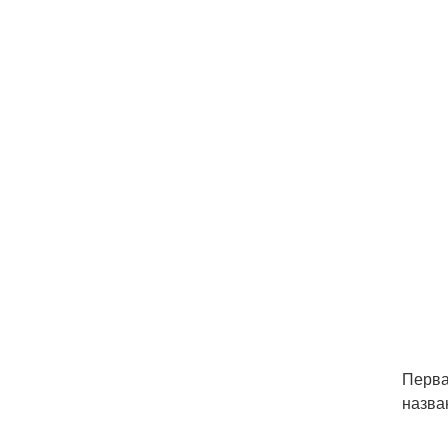
Перва
назва