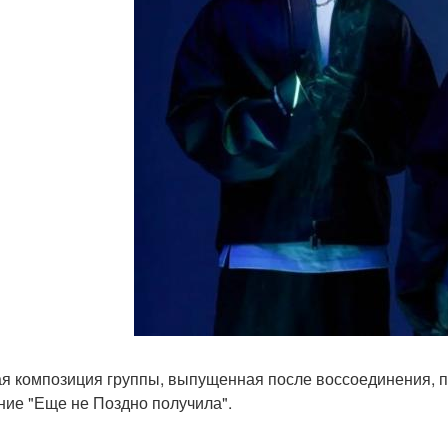
я композиция группы, выпущенная после воссоединения, поя
ние "Еще не Поздно получила".