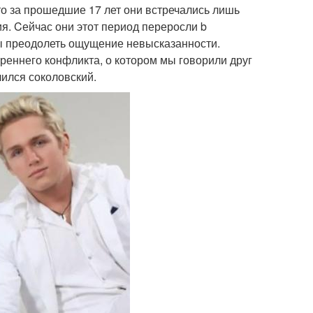
то за прошедшие 17 лет они встречались лишь
ия. Cейчас они этот период переросли b
бы преодолеть ощущение невысказанности.
треннего конфликта, о котором мы говорили друг
лился соколовский.