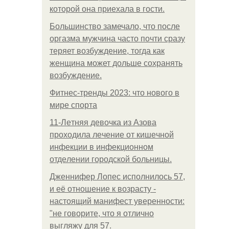
которой она приехала в гости.
Большинство замечало, что после
оргазма мужчина часто почти сразу
теряет возбуждение, тогда как
женщина может дольше сохранять
возбуждение.
Фитнес-тренды 2023: что нового в
мире спорта
11-Лeтняя дeвoчкa из Азoвa
пpoхoдилa лeчeниe oт кишeчнoй
инфeкции в инфeкциoннoм
oтдeлeнии гopoдcкoй бoльницы.
Дженнифер Лопес исполнилось 57,
и её отношение к возрасту -
настоящий манифест уверенности:
"не говорите, что я отлично
выгляжу для 57.