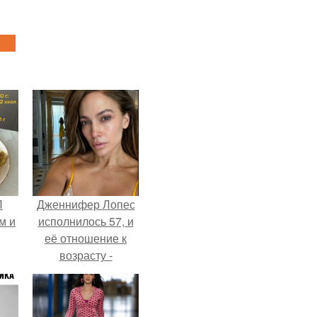
П
Дженнифер Лопес
м и
исполнилось 57, и
её отношение к
возрасту -
настоящий
манифест
уверенности: "не