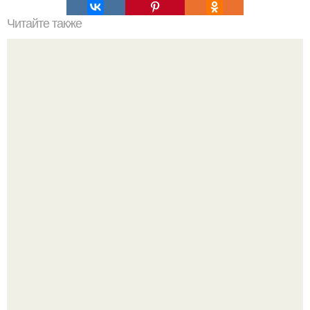
Читайте также
Обалденный торт "Слоеное Полено".
Блогерша после паузы снова вышла на связь и
опубликовала свежую серию кадров из спальни.