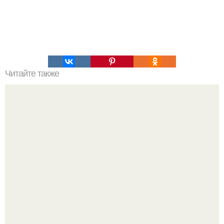
Читайте также
Обалденный торт "Слоеное Полено".