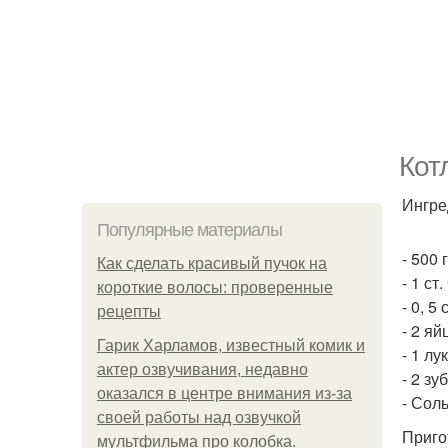
Кот
Ингре
Популярные материалы
- 500 
Как сделать красивый пучок на
- 1 ст
короткие волосы: проверенные
- 0, 5
рецепты
- 2 яй
Гарик Харламов, известный комик и
- 1 лу
актер озвучивания, недавно
- 2 зу
оказался в центре внимания из-за
- Соль
своей работы над озвучкой
Приго
мультфильма про колобка.