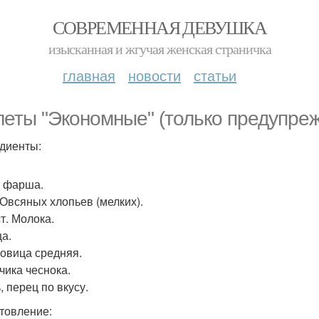
СОВРЕМЕННАЯ ДЕВУШКА
изысканная и жгучая женская страничка
главная
новости
статьи
леты "Экономные" (только предупреж
диенты:
г фарша.
. Овсяных хлопьев (мелких).
 ст. Молока.
ца.
ковица средняя.
бчика чеснока.
, перец по вкусу.
товление: