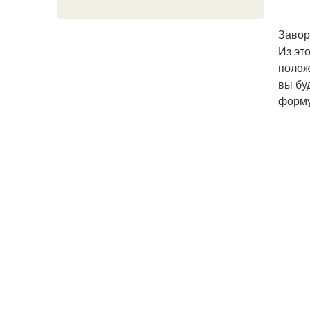
Завор
Из эт
полож
вы бу
форму