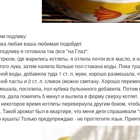
им подливу:
ва любая ваша любимая подойдет.
одливу я готовила так (все "на Глаз":
стрюли, где жарились котлеты, я отлила почти все масло, и
того лука, затем налила больше пол стакана воды. Пока туш
ной воды, добавила туда 1 ст. л. муки, хорошо размешала, ч
ной пасты и 2 ст. л. сливок (можно сметану. Хорошо переме
ешала, посолила, пол кубика бульонного добавила. Потом 
ла, дала покипеть 5 минут и вылила в форму сверху котлет. 
 некоторое время котлеты перевернула другим боком, чтобы
 Такой аромат был в квартире, что меня дети спрашивали "м
 кушать! Только предупреждаю - не проглотите язык. Прият