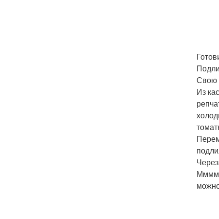
Готов
Подли
Свою п
Из ка
репча
холод
томат
Перем
подли
Через
Мммм.
можно