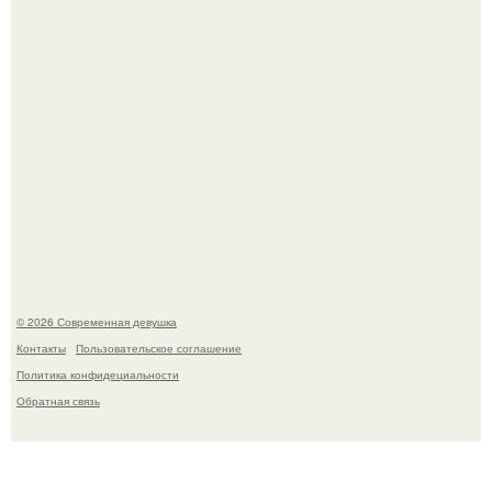
Кристина асмус опубликовала пляжные фото с 12-
летней дочерью от Гарика Харламова.
© 2026 Современная девушка
Контакты
Пользовательское соглашение
Политика конфидециальности
Обратная связь