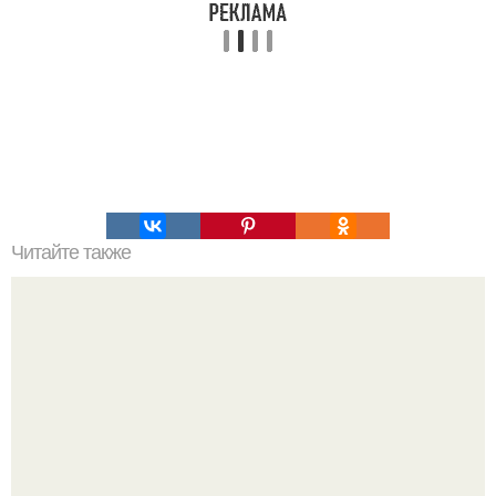
Читайте также
Татуировки для женщин после 50: стиль, мода и
самовыражение