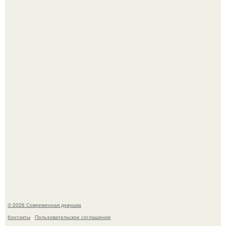
Рацион 1400 калорий.
Кристина асмус опубликовала пляжные фото с 12-
летней дочерью от Гарика Харламова.
© 2026 Современная девушка
Контакты
Пользовательское соглашение