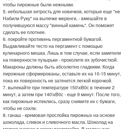
чтобы пирожные были нежными.
5. небольшая хитрость для новичков, которые еще "не
Набили Руку" на выпечке меренги, - вмешайте в
получившуюся массу "винный камень". Он поможет
сделать ее плотнее.
6. покройте противень пергаментной бумагой.
Выдавливайте тесто на пергамент с помощью
кулинарного мешка. Лишь в том случае, если заметили
на поверхности пузырьки - проколите их зубочисткой.
Макароны должны быть абсолютно гладкими. Когда
пирожные сформированы, оставьте их на 10-15 минут,
пока их поверхность не затянется легкой корочкой.
7. выпекайте при температуре 150\xB0с в течение 2
минут, а затем при 140\xB0с - еще 9 минут. После того,
как пирожные испеклись, сразу снимите их с бумаги,
чтобы не сохли.
8. ганаш - кремовая прослойка пирожных на основе
шоколада, сливок и сливочного масла. Шоколад на
мелкие кусочки в миску разломайте. В маленькую