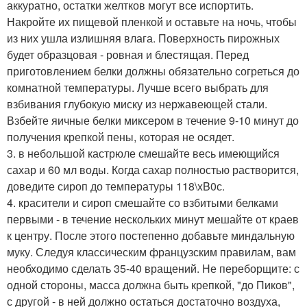
аккуратно, остатки желтков могут все испортить.
Накройте их пищевой пленкой и оставьте на ночь, чтобы
из них ушла излишняя влага. Поверхность пирожных
будет образцовая - ровная и блестящая. Перед
приготовлением белки должны обязательно согреться до
комнатной температуры. Лучше всего выбрать для
взбивания глубокую миску из нержавеющей стали.
Взбейте яичные белки миксером в течение 9-10 минут до
получения крепкой пены, которая не осядет.
3. в небольшой кастрюле смешайте весь имеющийся
сахар и 60 мл воды. Когда сахар полностью растворится,
доведите сироп до температуры 118\xB0с.
4. красители и сироп смешайте со взбитыми белками
первыми - в течение нескольких минут мешайте от краев
к центру. После этого постепенно добавьте миндальную
муку. Следуя классическим французским правилам, вам
необходимо сделать 35-40 вращений. Не переборщите: с
одной стороны, масса должна быть крепкой, "до Пиков",
с другой - в ней должно остаться достаточно воздуха,