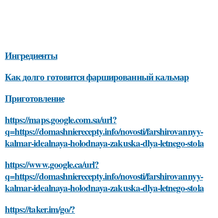
Ингредиенты
Как долго готовится фаршированный кальмар
Приготовление
https://maps.google.com.sa/url?
q=https://domashnierecepty.info/novosti/farshirovannyy-
kalmar-idealnaya-holodnaya-zakuska-dlya-letnego-stola
https://www.google.ca/url?
q=https://domashnierecepty.info/novosti/farshirovannyy-
kalmar-idealnaya-holodnaya-zakuska-dlya-letnego-stola
https://taker.im/go/?