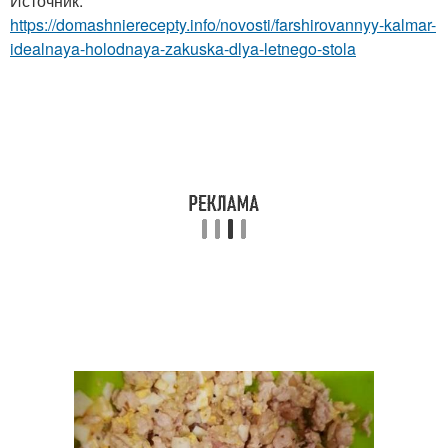
Источник:
https://domashnierecepty.info/novosti/farshirovannyy-kalmar-
idealnaya-holodnaya-zakuska-dlya-letnego-stola