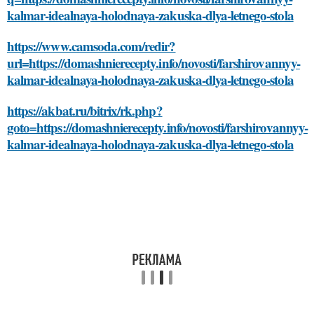
kalmar-idealnaya-holodnaya-zakuska-dlya-letnego-stola
https://www.camsoda.com/redir?
url=https://domashnierecepty.info/novosti/farshirovannyy-
kalmar-idealnaya-holodnaya-zakuska-dlya-letnego-stola
https://akbat.ru/bitrix/rk.php?
goto=https://domashnierecepty.info/novosti/farshirovannyy-
kalmar-idealnaya-holodnaya-zakuska-dlya-letnego-stola