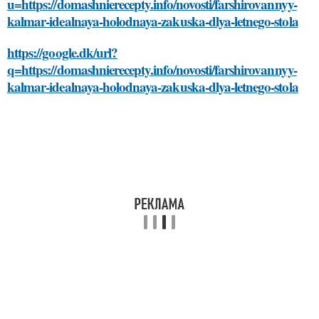
u=https://domashnierecepty.info/novosti/farshirovannyy-
kalmar-idealnaya-holodnaya-zakuska-dlya-letnego-stola
https://google.dk/url?
q=https://domashnierecepty.info/novosti/farshirovannyy-
kalmar-idealnaya-holodnaya-zakuska-dlya-letnego-stola