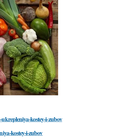
a-ukrepleniya-kostey-i-zubov
eniya-kostey-i-zubov