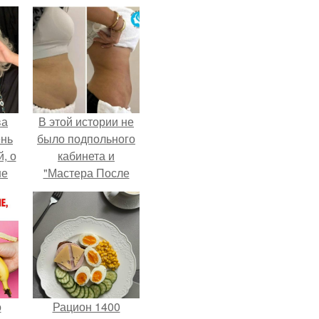
ва
В этой истории не
ень
было подпольного
, о
кабинета и
ше
"Мастера После
ла.
Двухнедельных
Курсов".
о
Рацион 1400