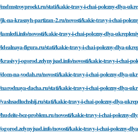
//mdmstroyproekt.ru/stati/kakie-travy-i-chai-polezny-dlya-ukre
//jk-na-krasnyh-partizan-2.ru/novosti/kakie-travy-i-chai-polez
//iamledi.info/novosti/kakie-travy-i-chai-polezny-dlya-ukrepleni
//idealnaya-figura.ru/stati/kakie-travy-i-chai-polezny-dlya-ukre
//krasivyj-ogorod.zelynyjsad.info/novosti/kakie-travy-i-chai-po
//dom-na-vodah.ru/novosti/kakie-travy-i-chai-polezny-dlya-ukr
//narodnaya-dacha.ru/stati/kakie-travy-i-chai-polezny-dlya-ukr
//vashsadluchshij.ru/stati/kakie-travy-i-chai-polezny-dlya-ukre
//hudeite-bez-problem.ru/novosti/kakie-travy-i-chai-polezny-dl
//ogorod.zelynyjsad.info/novosti/kakie-travy-i-chai-polezny-dly