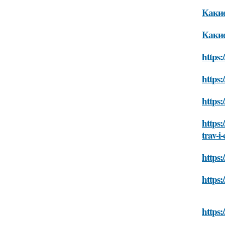
Какие
Какие
https:
https:
https:
https:
trav-i
https:
https:
https: