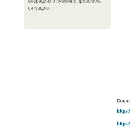
операциях и публично прояснила
ситуацию.
Ссыл
https:
https: