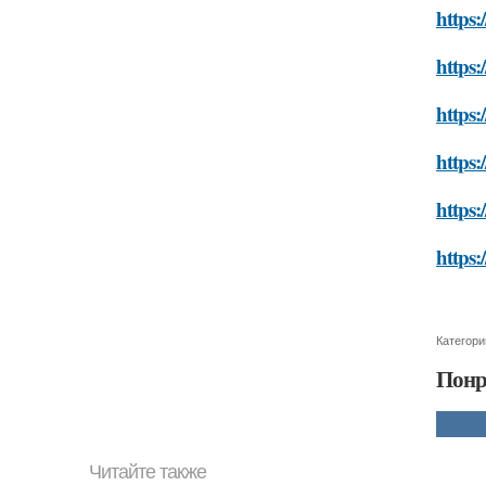
https:
https:
https:
https:
https:
https:
Категори
Понр
Читайте также