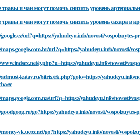
 травы и чаи могут помочь снизить уровень артериальн
 травы и чаи могут помочь снизить уровень сахара в к
//google.cz/url?q=https://yahudeyu.info/novosti/vospolzuytes-p
//maps.google.com.br/url?q=https://yahudeyu.info/novosti/vosp
//www.indsex.net/g.php?u=https://yahudeyu.info/novosti/vospol
//admust-katav.ru/bitrix/rk.php?goto=https://yahudeyu.info/no
-chaev
//maps.google.com.na/url?q=https://yahudeyu.info/novosti/vosp
//goodgoog.ru/go?https://yahudeyu.info/novosti/vospolzuytes-p
//money-vk.ucoz.net/go?https://yahudeyu.info/novosti/vospolzu