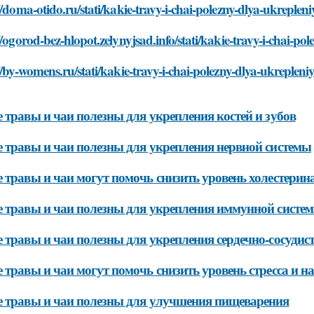
//doma-otido.ru/stati/kakie-travy-i-chai-polezny-dlya-ukrepleni
//ogorod-bez-hlopot.zelynyjsad.info/stati/kakie-travy-i-chai-po
//by-womens.ru/stati/kakie-travy-i-chai-polezny-dlya-ukrepleni
 травы и чаи полезны для укрепления костей и зубов
 травы и чаи полезны для укрепления нервной системы
 травы и чаи могут помочь снизить уровень холестерин
 травы и чаи полезны для укрепления иммунной систе
 травы и чаи полезны для укрепления сердечно-сосудис
 травы и чаи могут помочь снизить уровень стресса и 
 травы и чаи полезны для улучшения пищеварения