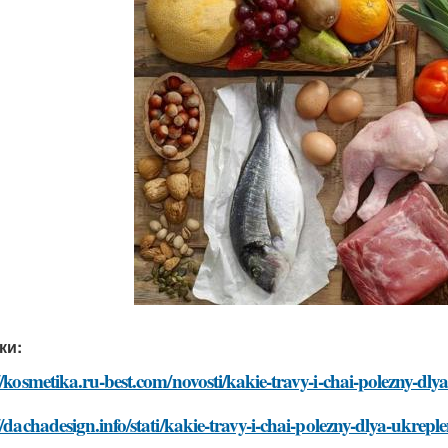
ки:
//kosmetika.ru-best.com/novosti/kakie-travy-i-chai-polezny-dly
//dachadesign.info/stati/kakie-travy-i-chai-polezny-dlya-ukrepl