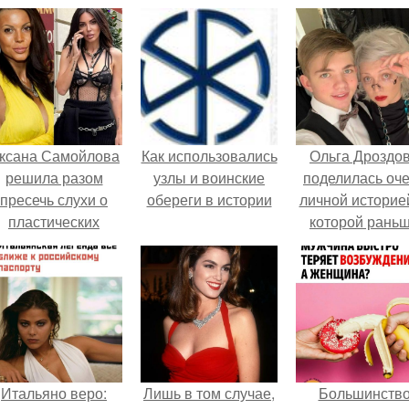
ксана Самойлова
Как использовались
Ольга Дроздо
решила разом
узлы и воинские
поделилась оч
пресечь слухи о
обереги в истории
личной историей
пластических
которой рань
операциях и
почти не говори
публично
прояснила
ситуацию.
Итальяно веро:
Лишь в том случае,
Большинств