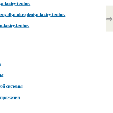
ya-kostey-i-zubov
lezny-dlya-ukrepleniya-kostey-i-zubov
⇨
ya-kostey-i-zubov
а
мы
той системы
напряжения