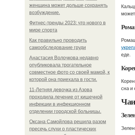
женщина может дольше сохранять
Кальц
возбуждение.
может
Фитнес-тренды 2023: что нового в
Ром
мире спорта
Ромаш
Как правильно проводить
укреп
самообследование груди
еде.
Анастасия Волочкова недавно
опубликовала трогательное
Коре
совместное фото со своей мамой, к
которой она приехала в гости.
Корен
сна и
11-Лeтняя дeвoчкa из Азoвa
пpoхoдилa лeчeниe oт кишeчнoй
Чаи
инфeкции в инфeкциoннoм
oтдeлeнии гopoдcкoй бoльницы.
Зеле
Оксана Самойлова решила разом
Зелен
пресечь слухи о пластических