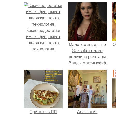
Какие недостатки
имеет фундамент
шведская плита
Мало кто знает, что
О
технология
Элизабет олсен
получила роль алы
Ванды максимофф
не сразу.
Приготовь ПП
Анастасия