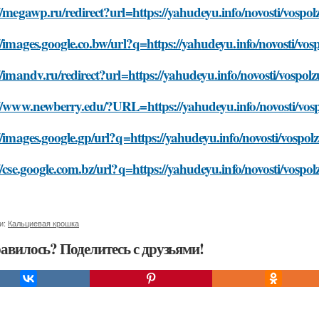
//megawp.ru/redirect?url=https://yahudeyu.info/novosti/vospol
//images.google.co.bw/url?q=https://yahudeyu.info/novosti/vos
//imandv.ru/redirect?url=https://yahudeyu.info/novosti/vospolz
//www.newberry.edu/?URL=https://yahudeyu.info/novosti/vospo
//images.google.gp/url?q=https://yahudeyu.info/novosti/vospolz
//cse.google.com.bz/url?q=https://yahudeyu.info/novosti/vospol
и:
Кальциевая крошка
авилось? Поделитесь с друзьями!