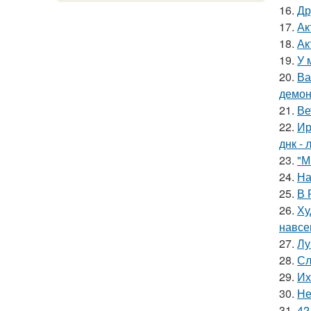
16.
Др
17.
Ак
18.
Ак
19.
У 
20.
Ва
демон
21.
Ве
22.
Ир
днк -
23.
"М
24.
На
25.
В 
26.
Ху
навсе
27.
Лу
28.
Сл
29.
Их
30.
Не
31.
42