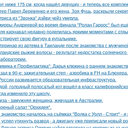
уг ниже 175 см, когда нашёл девушку - и теперь все компле
тер Павел Деревянко и его жена, Зоя Фуць, раскрыли секре
триса из "Звонка" дэйви чейз умерла.
мирры Андреевой во время финала "Ролан Гаррос" был ещё 
ля карнавал недавно поделилась яркими моментами с отдых
стрирует свою фигуру в купальнике.
теринар из артема в Таиланде после знакомства с мужчино
ландские рыжие волосы - результат недостатка солнечного
 лаборатории.
имика и Профилактика": Дарья клюкина о раннем знакомств
зад в 90-е: зажигательная степ - аэробика в FH на Блюхера.
России развивается образовательная инфраструктура.
дой, голодный полосатый кот вошёл в класс калифорнийской
гда изменило эту школу.
иза - замужняя женщина, живущая в Австралии.
оеный салат "Орхидея".
 знакомство началось на съёмках "Волка с Уолл - Стрит" - и
 успел утихнуть развод - а джигану уже приписали новый р
-Летняя актриса Оливия уайлд ответила на критику из-за и