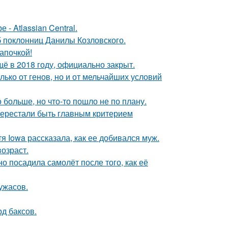
- Atlassian Central.
б поклонниц Данилы Козловского.
апочкой!
ё в 2018 году, официально закрыт.
ько от генов, но и от мельчайших условий
больше, но что-то пошло не по плану.
перестали быть главным критерием
я Iowa рассказала, как ее добивался муж.
озраст.
о посадила самолёт после того, как её
ужасов.
д баксов.