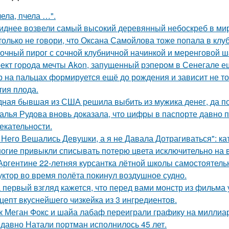
чела, пчела …".
иднее возвели самый высокий деревянный небоскреб в мире 
только не говори, что Оксана Самойлова тоже попала в клу
очный пирог с сочной клубничной начинкой и меренговой ш
ект города мечты Akon, запущенный рэпером в Сенегале ещ
р на пальцах формируется ещё до рождения и зависит не тол
тия плода.
ная бывшая из США решила выбить из мужика денег, да по 
алья Рудова вновь доказала, что цифры в паспорте давно 
екательности.
 Него Вешались Девушки, а я не Давала Дотрагиваться": кат
огие привыкли списывать потерю цвета исключительно на в
Аргентине 22-летняя курсантка лётной школы самостоятельн
уктор во время полёта покинул воздушное судно.
 первый взгляд кажется, что перед вами монстр из фильма 
цепт вкуснейшего чизкейка из 3 ингредиентов.
к Меган Фокс и шайа лабаф переиграли графику на миллиар
давно Натали портман исполнилось 45 лет.