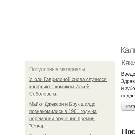
Кал
Каки
Популярные материалы
Введ
У юли Гаврилиной снова случился
Здрав
конфликт с комиком Ильей
и зуб
Соболевым.
подде
Майкл Джексон и Брук шилдс
читат
познакомились в 1981 году на
церемонии вручения премии
"Оскар".
Пос