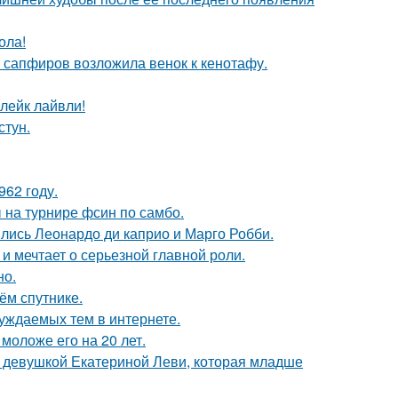
ола!
з сапфиров возложила венок к кенотафу.
лейк лайвли!
стун.
62 году.
 на турнире фсин по самбо.
ились Леонардо ди каприо и Марго Робби.
и мечтает о серьезной главной роли.
но.
ём спутнике.
уждаемых тем в интернете.
моложе его на 20 лет.
й девушкой Екатериной Леви, которая младше