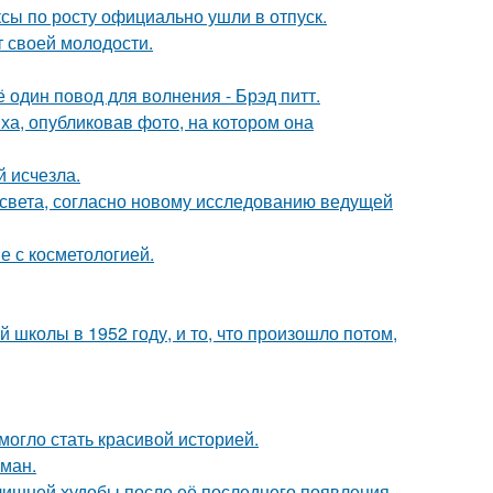
ксы по росту официально ушли в отпуск.
т своей молодости.
один повод для волнения - Брэд питт.
а, опубликовав фото, на котором она
й исчезла.
 света, согласно новому исследованию ведущей
е с косметологией.
 школы в 1952 году, и то, что произошло потом,
 могло стать красивой историей.
оман.
злишней худобы после её последнего появления