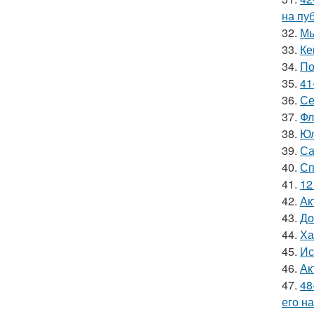
на пу
32.
Мы
33.
Ке
34.
По
35.
41
36.
Се
37.
Фл
38.
Юл
39.
Са
40.
Сп
41.
12
42.
Ак
43.
До
44.
Ха
45.
Ис
46.
Ак
47.
48
его на