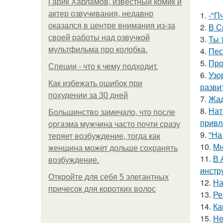
Гарик Харламов, известный комик и
актер озвучивания, недавно
1.
-"П
оказался в центре внимания из-за
2.
В С
своей работы над озвучкой
3.
Ты 
мультфильма про колобка.
4.
Пес
5.
Про
Специи - что к чему подходит.
6.
Узо
Как избежать ошибок при
разви
похудении за 30 дней
7.
Жад
8.
Нат
Большинство замечало, что после
привл
оргазма мужчина часто почти сразу
9.
"На
теряет возбуждение, тогда как
10.
Мн
женщина может дольше сохранять
11.
В 
возбуждение.
инстр
Откройте для себя 5 элегантных
12.
На
причесок для коротких волос
13.
Ре
14.
Ка
15.
Не