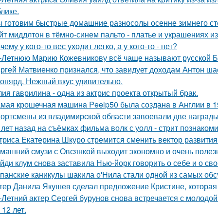
блике.
 готовим быстрые домашние разносолы осенне зимнего ст
йт миддлтон в тёмно-синем пальто - платье и украшениях и
чему у кого-то вес уходит легко, а у кого-то - нет?
-Летнюю Марию Кожевникову всё чаще называют русской Б
ргей Матвиенко признался, что завидует доходам Антон ша
онярд. Нежный вкус удивительно.
ия гаврилина - одна из актрис проекта открытый брак.
мая крошечная машинa Peelp50 была созданa в Англии в 19
ортсмены из владимирской области завоевали две награды
 лет назад на съёмках фильма волк с уолл - стрит познаком
триса Екатерина Шкуро стремится сменить вектор развития 
машний смузи с Овсянкой выходит экономно и очень полез
йди клум снова заставила Нью-йорк говорить о себе и о сво
панские каникулы шакила о'Нила стали одной из самых обс
тер Данила Якушев сделал предложение Кристине, которая 
-Летний актер Сергей бурунов снова встречается с молодо
 12 лет.