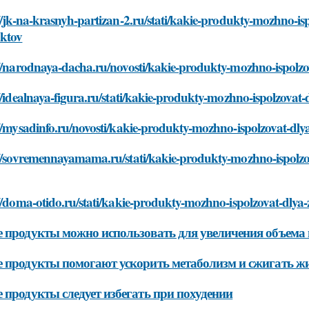
//jk-na-krasnyh-partizan-2.ru/stati/kakie-produkty-mozhno-i
ktov
://narodnaya-dacha.ru/novosti/kakie-produkty-mozhno-ispol
//idealnaya-figura.ru/stati/kakie-produkty-mozhno-ispolzov
://mysadinfo.ru/novosti/kakie-produkty-mozhno-ispolzovat-d
://sovremennayamama.ru/stati/kakie-produkty-mozhno-ispolz
://doma-otido.ru/stati/kakie-produkty-mozhno-ispolzovat-dl
 продукты можно использовать для увеличения объема
 продукты помогают ускорить метаболизм и сжигать ж
 продукты следует избегать при похудении