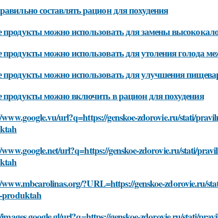
равильно составлять рацион для похудения
 продукты можно использовать для замены высококал
 продукты можно использовать для утоления голода м
 продукты можно использовать для улучшения пищевар
 продукты можно включить в рацион для похудения
//www.google.vu/url?q=https://genskoe-zdorovie.ru/stati/prav
ktah
//www.google.net/url?q=https://genskoe-zdorovie.ru/stati/pra
ktah
//www.mbcarolinas.org/?URL=https://genskoe-zdorovie.ru/stat
o-produktah
//images.google.gl/url?q=https://genskoe-zdorovie.ru/stati/pr