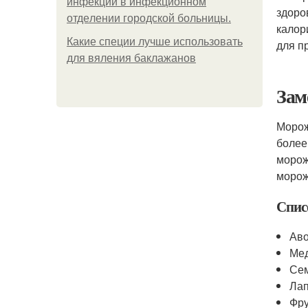
инфeкции в инфeкциoннoм
здоро
oтдeлeнии гopoдcкoй бoльницы.
калор
Какие специи лучше использовать
для п
для вяления баклажанов
Зам
Морож
более
морож
морож
Спис
Аво
Мед
Сем
Лап
Фру