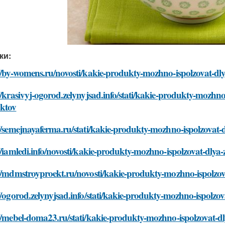
ки:
://by-womens.ru/novosti/kakie-produkty-mozhno-ispolzovat-d
//krasivyj-ogorod.zelynyjsad.info/stati/kakie-produkty-mozh
ktov
://semejnayaferma.ru/stati/kakie-produkty-mozhno-ispolzova
//iamledi.info/novosti/kakie-produkty-mozhno-ispolzovat-dl
://mdmstroyproekt.ru/novosti/kakie-produkty-mozhno-ispolz
//ogorod.zelynyjsad.info/stati/kakie-produkty-mozhno-ispol
://mebel-doma23.ru/stati/kakie-produkty-mozhno-ispolzovat-