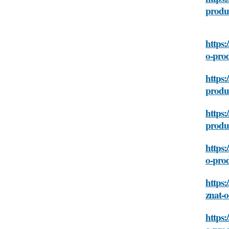
produ
https:
o-pro
https:
produ
https:
produ
https:
o-pro
https:
znat-
https: