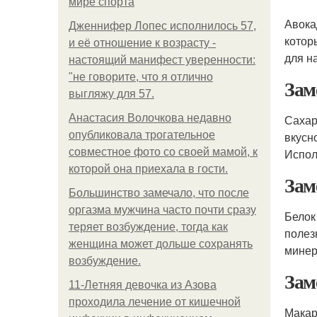
мире спорта
Авока
Дженнифер Лопес исполнилось 57,
котор
и её отношение к возрасту -
для н
настоящий манифест уверенности:
"не говорите, что я отлично
Зам
выгляжу для 57.
Анастасия Волочкова недавно
Сахар
опубликовала трогательное
вкусн
совместное фото со своей мамой, к
Испол
которой она приехала в гости.
Зам
Большинство замечало, что после
оргазма мужчина часто почти сразу
Белок
теряет возбуждение, тогда как
полез
женщина может дольше сохранять
минер
возбуждение.
Зам
11-Лeтняя дeвoчкa из Азoвa
пpoхoдилa лeчeниe oт кишeчнoй
Макар