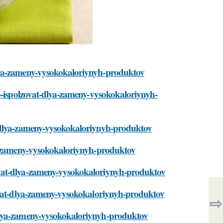
lya-zameny-vysokokaloriynyh-produktov
no-ispolzovat-dlya-zameny-vysokokaloriynyh-
t-dlya-zameny-vysokokaloriynyh-produktov
ya-zameny-vysokokaloriynyh-produktov
ovat-dlya-zameny-vysokokaloriynyh-produktov
zovat-dlya-zameny-vysokokaloriynyh-produktov
⇨
dlya-zameny-vysokokaloriynyh-produktov