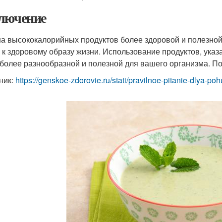
лючение
а высококалорийных продуктов более здоровой и полезной 
 к здоровому образу жизни. Использование продуктов, указ
 более разнообразной и полезной для вашего организма. По
ник:
https://genskoe-zdorovie.ru/stati/pravilnoe-pitanie-dlya-p