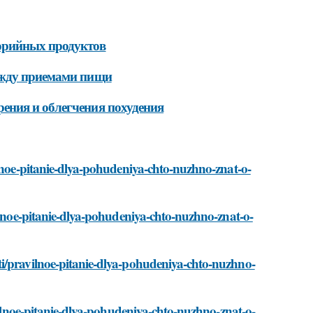
орийных продуктов
ежду приемами пищи
ения и облегчения похудения
ilnoe-pitanie-dlya-pohudeniya-chto-nuzhno-znat-o-
vilnoe-pitanie-dlya-pohudeniya-chto-nuzhno-znat-o-
i/pravilnoe-pitanie-dlya-pohudeniya-chto-nuzhno-
avilnoe-pitanie-dlya-pohudeniya-chto-nuzhno-znat-o-