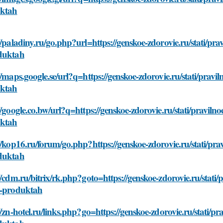
ktah
//paladiny.ru/go.php?url=https://genskoe-zdorovie.ru/stati/pr
duktah
//maps.google.se/url?q=https://genskoe-zdorovie.ru/stati/prav
ktah
//google.co.bw/url?q=https://genskoe-zdorovie.ru/stati/pravil
ktah
//kop16.ru/forum/go.php?https://genskoe-zdorovie.ru/stati/pr
duktah
//cdm.ru/bitrix/rk.php?goto=https://genskoe-zdorovie.ru/stati
o-produktah
//zn-hotel.ru/links.php?go=https://genskoe-zdorovie.ru/stati/