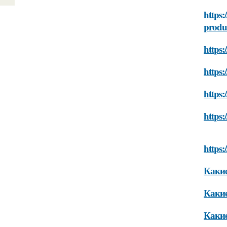
https:
produ
https
https:
https
https
https
Какие
Какие
Какие