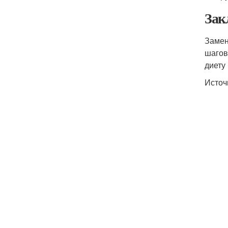
Зак
Замен
шагов
диету
Источ