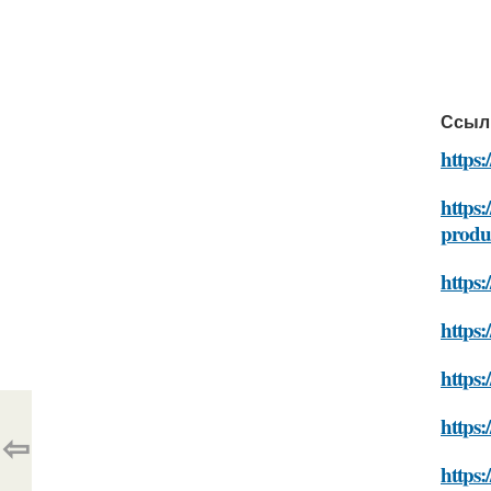
Ссыл
https
https:
produ
https
https:
https
https:
⇦
https