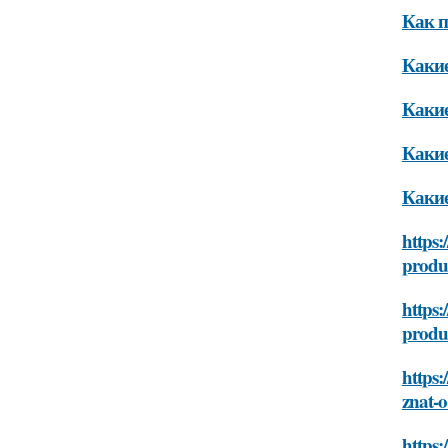
Как п
Какие
Какие
Какие
Какие
https:
produ
https:
produ
https:
znat-
https: