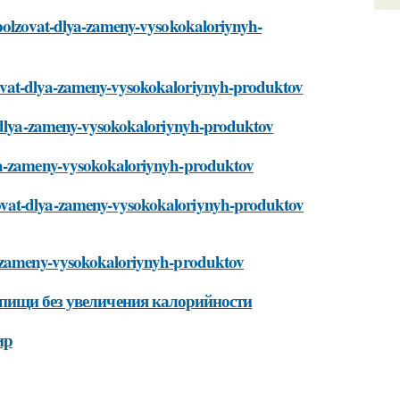
spolzovat-dlya-zameny-vysokokaloriynyh-
zovat-dlya-zameny-vysokokaloriynyh-produktov
at-dlya-zameny-vysokokaloriynyh-produktov
lya-zameny-vysokokaloriynyh-produktov
ovat-dlya-zameny-vysokokaloriynyh-produktov
ya-zameny-vysokokaloriynyh-produktov
 пищи без увеличения калорийности
ир