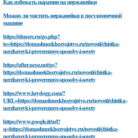
Как избежать царапин на нержавейки
Можно ли чистить нержавейки в посудомоечной
машине
https://elmore.ru/go.php?
to=https://domashneekhozyajstvo.ru/novosti/chistka-
nerzhaveyki-proverennye-sposoby-i-sovety
https://after.ucoz.net/go?
https://domashneekhozyajstvo.ru/novosti/chistka-
nerzhaveyki-proverennye-sposoby-i-sovety
https://www.heydogg.com/?
URL=https://domashneekhozyajstvo.ru/novosti/chistka-
nerzhaveyki-proverennye-sposoby-i-sovety
https://www.google.it/url?
q=https://domashneekhozyajstvo.ru/novosti/chistka-
nerzhaveyki-proverennye-sposoby-i-sovety