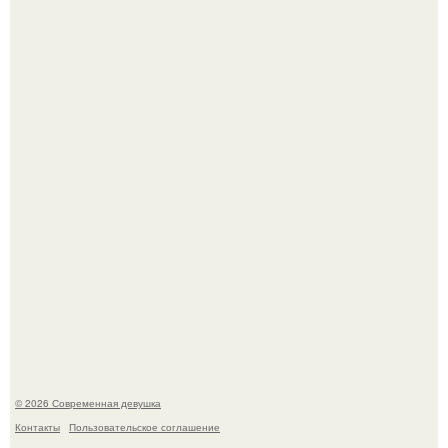
Сергей Лазарев купил квартиру в Майами за 1 миллион
долларов.
Джастин и хейли бибер, которые в прошлом месяце
отметили восьмую годовщину помолвки, показали новые
фото с совместного отдыха.
© 2026 Современная девушка
Контакты
Пользовательское соглашение