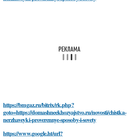
https://bmgaz.ru/bitrix/rk.php?
goto=https://domashneekhozyajstvo.ru/novosti/chistka-
nerzhaveyki-proverennye-sposoby-i-sovety
https://www.google.ht/url?