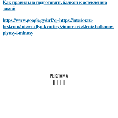
Как правильно подготовить балкон к остеклению
зимой
https://www.google.gy/url?q=https://interior.ru-
best.com/interer-dlya-kvartiry/zimnee-osteklenie-balkonov-
plyusy-i-minusy