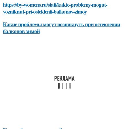
https://by-womens.ru/stati/kakie-problemy-mogut-
vozniknut-pri-osteklenii-balkonov-zimoy
Какие проблемы могут возникнуть при остеклении
балконов зимой