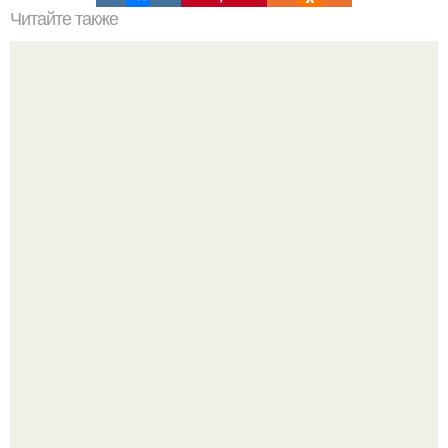
Читайте также
Сделать высокий пучок за 3 минуты: простой способ
Ольга Дроздова поделилась очень личной историей, о
которой раньше почти не говорила.