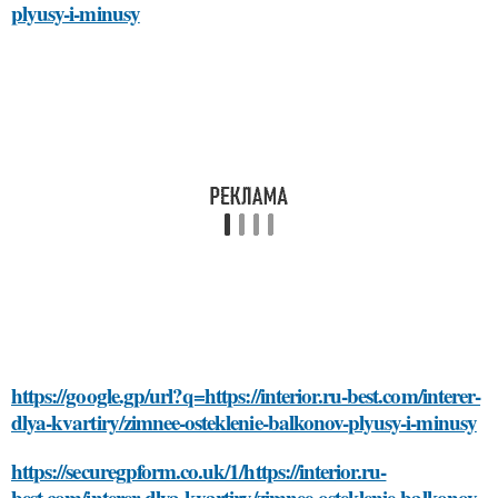
plyusy-i-minusy
https://google.gp/url?q=https://interior.ru-best.com/interer-
dlya-kvartiry/zimnee-osteklenie-balkonov-plyusy-i-minusy
https://securegpform.co.uk/1/https://interior.ru-
best.com/interer-dlya-kvartiry/zimnee-osteklenie-balkonov-