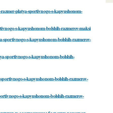
nyy-razmer-platya-sportivnogo-s-kapyushonom-
portivnogo-s-kapyushonom-bolshih-razmerov-maksi
tya-sportivnogo-s-kapyushonom-bolshih-razmerov-
atya-sportivnogo-s-kapyushonom-bolshih-
tya-sportivnogo-s-kapyushonom-bolshih-razmerov-
-sportivnogo-s-kapyushonom-bolshih-razmerov-
портивных с капюшоном больших размеров