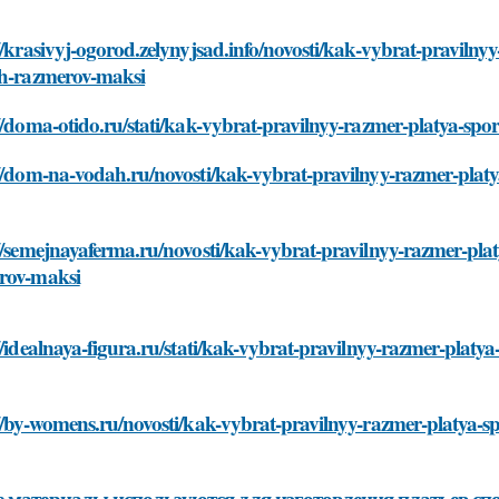
//krasivyj-ogorod.zelynyjsad.info/novosti/kak-vybrat-pravil
ih-razmerov-maksi
://doma-otido.ru/stati/kak-vybrat-pravilnyy-razmer-platya-s
://dom-na-vodah.ru/novosti/kak-vybrat-pravilnyy-razmer-pla
//semejnayaferma.ru/novosti/kak-vybrat-pravilnyy-razmer-pl
rov-maksi
//idealnaya-figura.ru/stati/kak-vybrat-pravilnyy-razmer-pla
://by-womens.ru/novosti/kak-vybrat-pravilnyy-razmer-platya
 материалы используются для изготовления платьев с