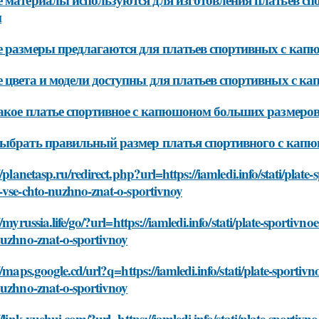
и
 размеры предлагаются для платьев спортивных с ка
 цвета и модели доступны для платьев спортивных с 
акое платье спортивное с капюшоном больших размеро
ыбрать правильный размер платья спортивного с кап
//planetasp.ru/redirect.php?url=https://iamledi.info/stati/pl
-vse-chto-nuzhno-znat-o-sportivnoy
//myrussia.life/go/?url=https://iamledi.info/stati/plate-sport
nuzhno-znat-o-sportivnoy
//maps.google.cd/url?q=https://iamledi.info/stati/plate-spor
nuzhno-znat-o-sportivnoy
//link.xuehui.com/?url=https://iamledi.info/stati/plate-sport