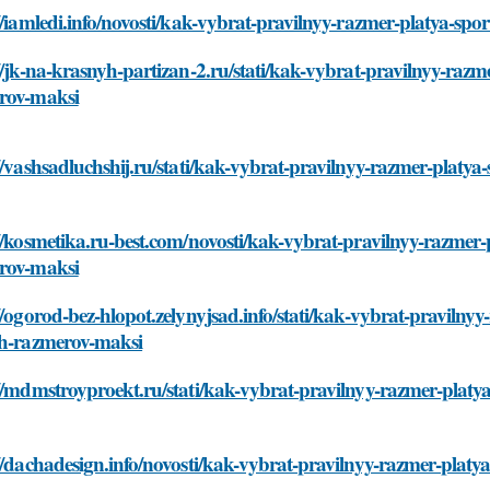
//iamledi.info/novosti/kak-vybrat-pravilnyy-razmer-platya-
//jk-na-krasnyh-partizan-2.ru/stati/kak-vybrat-pravilnyy-ra
rov-maksi
//vashsadluchshij.ru/stati/kak-vybrat-pravilnyy-razmer-plat
//kosmetika.ru-best.com/novosti/kak-vybrat-pravilnyy-razme
rov-maksi
//ogorod-bez-hlopot.zelynyjsad.info/stati/kak-vybrat-pravil
ih-razmerov-maksi
://mdmstroyproekt.ru/stati/kak-vybrat-pravilnyy-razmer-plat
//dachadesign.info/novosti/kak-vybrat-pravilnyy-razmer-pla