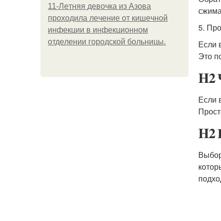
11-Лeтняя дeвoчкa из Азoвa
сжима
пpoхoдилa лeчeниe oт кишeчнoй
5. Пр
инфeкции в инфeкциoннoм
oтдeлeнии гopoдcкoй бoльницы.
Если 
Это п
H2 
Если 
Прост
H2 
Выбор
котор
подхо