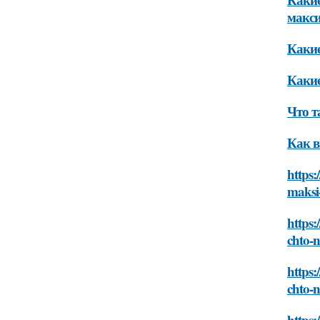
макс
Какие
Какие
Что т
Как в
https:
maksi
https:
chto-
https:
chto-
https: