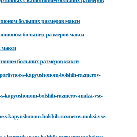
пюшоном больших размеров макси
капюшоном больших размеров макси
в макси
юшоном больших размеров макси
ate-sportivnoe-s-kapyushonom-bolshih-razmerov-
ivnoe-s-kapyushonom-bolshih-razmerov-maksi-vse-
tivnoe-s-kapyushonom-bolshih-razmerov-maksi-vse-
ivnoe-s-kapyushonom-bolshih-razmerov-maksi-vse-