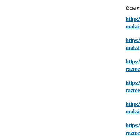
Ссыл
https
maksi
https
maksi
https:
razme
https:
razme
https
maksi
https
razme