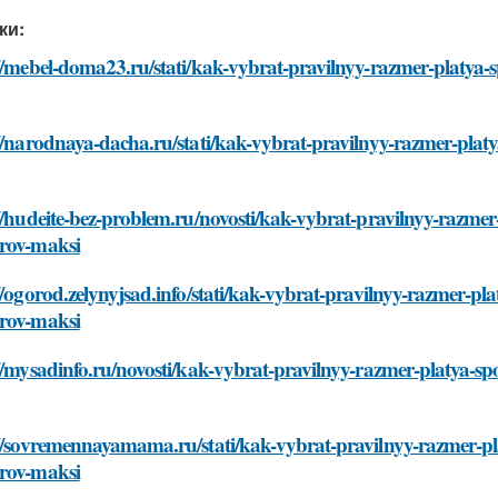
ки:
://mebel-doma23.ru/stati/kak-vybrat-pravilnyy-razmer-platya
://narodnaya-dacha.ru/stati/kak-vybrat-pravilnyy-razmer-pla
//hudeite-bez-problem.ru/novosti/kak-vybrat-pravilnyy-razm
rov-maksi
//ogorod.zelynyjsad.info/stati/kak-vybrat-pravilnyy-razmer-p
rov-maksi
://mysadinfo.ru/novosti/kak-vybrat-pravilnyy-razmer-platya-
://sovremennayamama.ru/stati/kak-vybrat-pravilnyy-razmer-p
rov-maksi