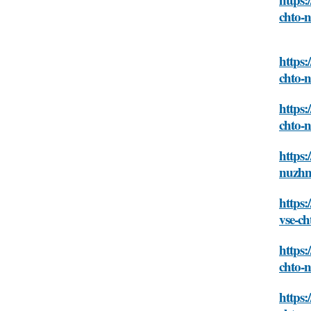
chto-
https:
chto-
https:
chto-
https:
nuzhn
https:
vse-ch
https:
chto-
https: