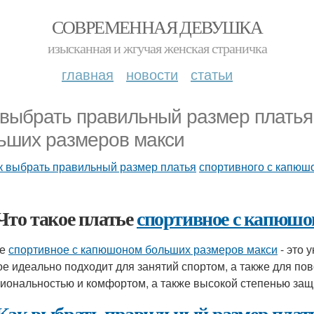
СОВРЕМЕННАЯ ДЕВУШКА
изысканная и жгучая женская страничка
главная
новости
статьи
 выбрать правильный размер платья
ьших размеров макси
к выбрать правильный размер платья
спортивного с капюш
Что такое платье
спортивное с капюшо
ье
спортивное с капюшоном больших размеров макси
- это 
ое идеально подходит для занятий спортом, а также для по
иональностью и комфортом, а также высокой степенью защ
Как выбрать правильный размер плат