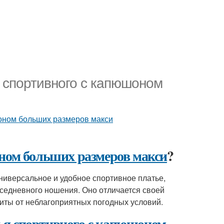
 спортивного с капюшоном
оном больших размеров макси
ном больших размеров макси
?
универсальное и удобное спортивное платье,
вседневного ношения. Оно отличается своей
иты от неблагоприятных погодных условий.
ья
спортивного с капюшоном