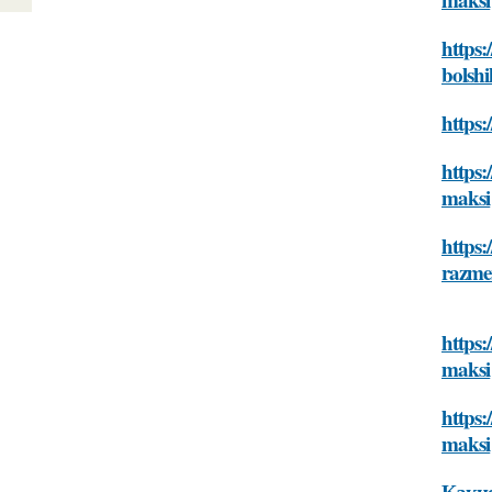
https:
bolsh
https
https
maksi
https:
razme
https:
maksi
https
maksi
Какие