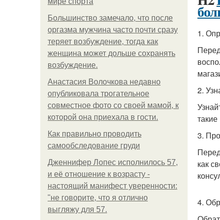
мире спорта
бол
Большинство замечало, что после
оргазма мужчина часто почти сразу
1. Оп
теряет возбуждение, тогда как
Перед
женщина может дольше сохранять
воспо
возбуждение.
магаз
Анастасия Волочкова недавно
2. Уз
опубликовала трогательное
совместное фото со своей мамой, к
Узнай
которой она приехала в гости.
такие
Как правильно проводить
3. Пр
самообследование груди
Перед
Дженнифер Лопес исполнилось 57,
как с
и её отношение к возрасту -
консу
настоящий манифест уверенности:
"не говорите, что я отлично
4. Об
выгляжу для 57.
Обрат