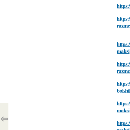
https:
https:
razme
https:
maksi
https:
razme
https:
bolsh
https
maksi
⇦
https:
maksi