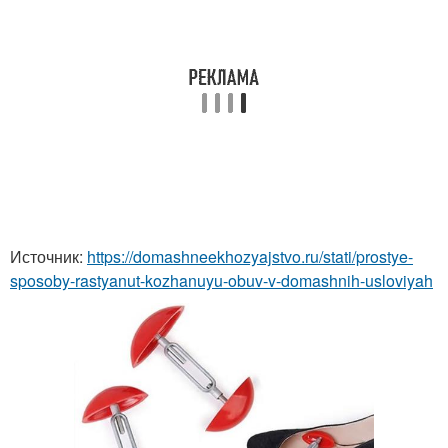
Источник:
https://domashneekhozyajstvo.ru/stati/prostye-
sposoby-rastyanut-kozhanuyu-obuv-v-domashnih-usloviyah