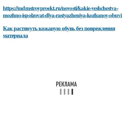
https://mdmstroyproekt.ru/novosti/kakie-veshchestva-
mozhno-ispolzovat-dlya-rastyazheniya-kozhanoy-obuvi
Как растянуть кожаную обувь без повреждения
материала