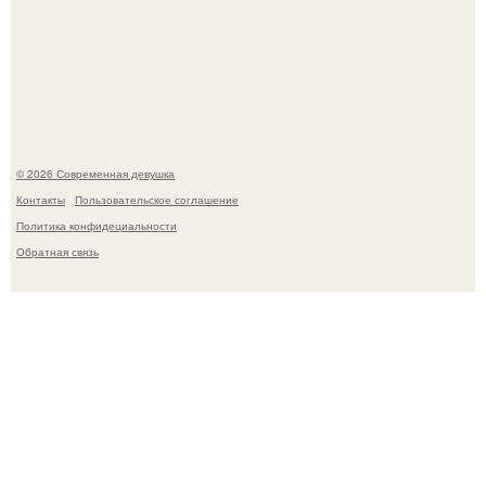
Большинство замечало, что после оргазма мужчина
часто почти сразу теряет возбуждение, тогда как
женщина может дольше сохранять возбуждение.
© 2026 Современная девушка
Контакты
Пользовательское соглашение
Политика конфидециальности
Обратная связь