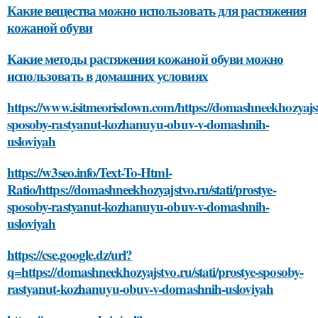
Какие вещества можно использовать для растяжения
кожаной обуви
Какие методы растяжения кожаной обуви можно
использовать в домашних условиях
https://www.isitmeorisdown.com/https://domashneekhozyajstv
sposoby-rastyanut-kozhanuyu-obuv-v-domashnih-
usloviyah
https://w3seo.info/Text-To-Html-
Ratio/https://domashneekhozyajstvo.ru/stati/prostye-
sposoby-rastyanut-kozhanuyu-obuv-v-domashnih-
usloviyah
https://cse.google.dz/url?
q=https://domashneekhozyajstvo.ru/stati/prostye-sposoby-
rastyanut-kozhanuyu-obuv-v-domashnih-usloviyah