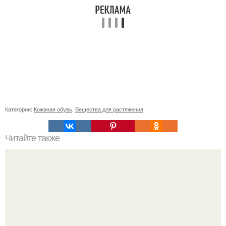
Категории:
Кожаная обувь
,
Вещества для растяжения
Читайте также
Как можно защитить кукурузу от осенних заморозков