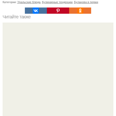
Категории:
Уральские блюда
,
Кулинарные тенденции
,
Буланова в перми
Читайте также
Шоколадный бисквит. Ингредиенты:
Платье, которое до сих пор вызывает споры спустя годы.