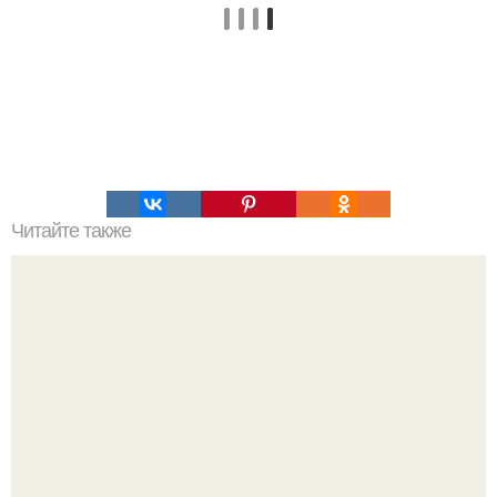
Читайте также
Дорогая доченька! Наступит день, когда я состарюсь - и
тогда прояви терпение и постарайся понять меня.