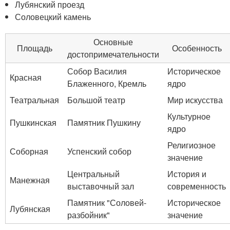
Лубянский проезд
Соловецкий камень
Основные
Площадь
Особенность
достопримечательности
Собор Василия
Историческое
Красная
Блаженного, Кремль
ядро
Театральная
Большой театр
Мир искусства
Культурное
Пушкинская
Памятник Пушкину
ядро
Религиозное
Соборная
Успенский собор
значение
Центральный
История и
Манежная
выставочный зал
современность
Памятник "Соловей-
Историческое
Лубянская
разбойник"
значение