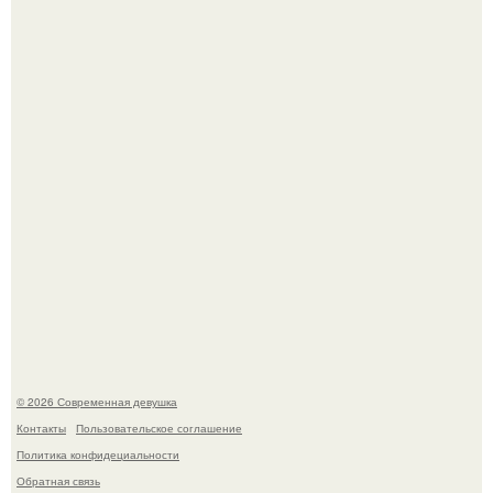
Платье, которое до сих пор вызывает споры спустя годы.
У юли Гаврилиной снова случился конфликт с комиком
Ильей Соболевым.
© 2026 Современная девушка
Контакты
Пользовательское соглашение
Политика конфидециальности
Обратная связь