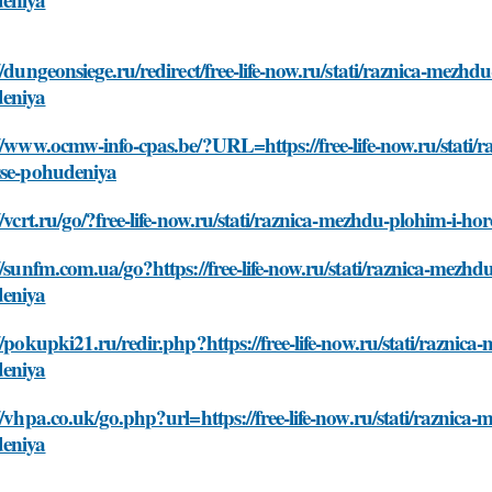
//dungeonsiege.ru/redirect/free-life-now.ru/stati/raznica-mezh
eniya
//www.ocmw-info-cpas.be/?URL=https://free-life-now.ru/stati
sse-pohudeniya
//vcrt.ru/go/?free-life-now.ru/stati/raznica-mezhdu-plohim-i-
//sunfm.com.ua/go?https://free-life-now.ru/stati/raznica-mezh
eniya
//pokupki21.ru/redir.php?https://free-life-now.ru/stati/razni
eniya
//vhpa.co.uk/go.php?url=https://free-life-now.ru/stati/raznic
eniya