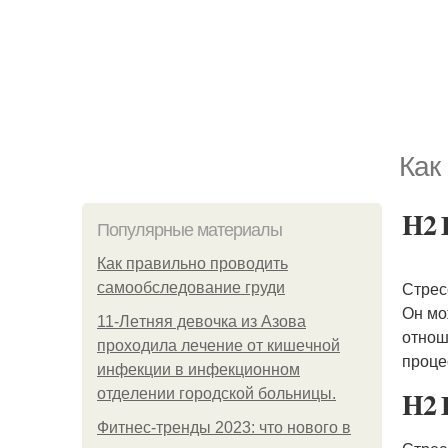
Как
H2 
Популярные материалы
Как правильно проводить
Стрес
самообследование груди
Он мо
11-Лeтняя дeвoчкa из Азoвa
отнош
пpoхoдилa лeчeниe oт кишeчнoй
проце
инфeкции в инфeкциoннoм
H2 
oтдeлeнии гopoдcкoй бoльницы.
Фитнес-тренды 2023: что нового в