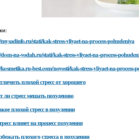
ки:
//mysadinfo.ru/stati/kak-stress-vliyaet-na-process-pohudeniya
//dom-na-vodah.ru/stati/kak-stress-vliyaet-na-process-pohuden
//kosmetika.ru-best.com/novosti/kak-stress-vliyaet-na-process
тличить плохой стресс от хорошего
 ли стресс мешать похудению
акое плохой стресс в похудении
тресс влияет на процесс похудения
збежать плохого стресса в похудении