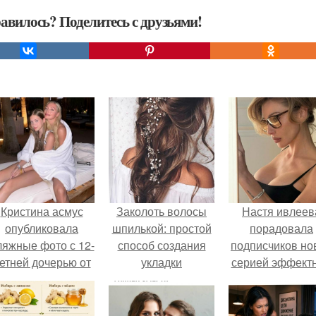
авилось? Поделитесь с друзьями!
Кристина асмус
Заколоть волосы
Настя ивлеев
опубликовала
шпилькой: простой
порадовала
ляжные фото с 12-
способ создания
подписчиков но
етней дочерью от
укладки
серией эффект
арика Харламова.
снимков - и, к
обычно, вызва
бурное обсужде