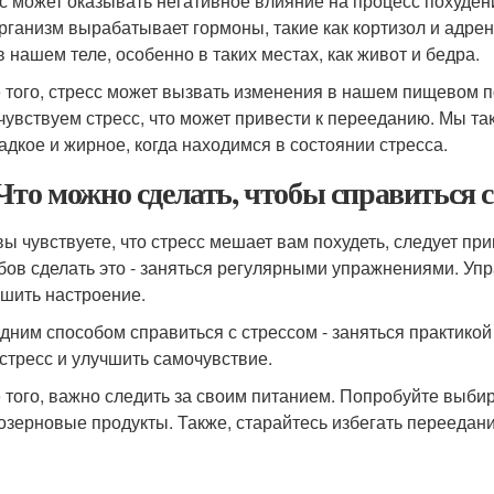
с может оказывать негативное влияние на процесс похудени
рганизм вырабатывает гормоны, такие как кортизол и адре
в нашем теле, особенно в таких местах, как живот и бедра.
 того, стресс может вызвать изменения в нашем пищевом п
 чувствуем стресс, что может привести к перееданию. Мы 
ладкое и жирное, когда находимся в состоянии стресса.
Что можно сделать, чтобы справиться с
вы чувствуете, что стресс мешает вам похудеть, следует пр
бов сделать это - заняться регулярными упражнениями. Упр
чшить настроение.
дним способом справиться с стрессом - заняться практикой
 стресс и улучшить самочувствие.
 того, важно следить за своим питанием. Попробуйте выбир
озерновые продукты. Также, старайтесь избегать переедания