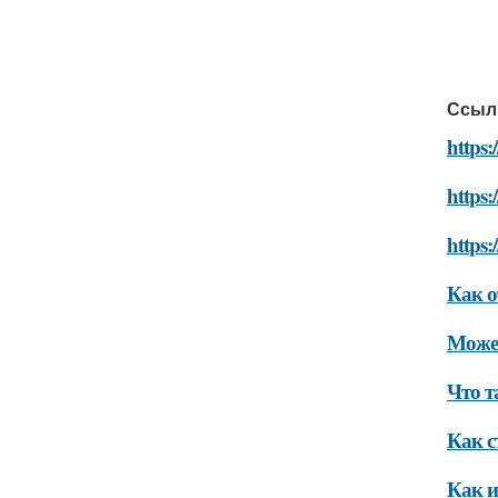
Ссыл
https:
https:
https:
Как о
Может
Что т
Как с
Как и