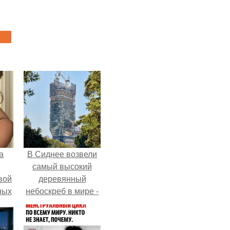
а
В Сиднее возвели
самый высокий
вой
деревянный
ных
небоскреб в мире -
ак
Atlassian Central.
ла
ние