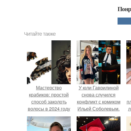
Понр
Читайте также
Мастерство
У юли Гаврилиной
крабиков: простой
снова случился
способ заколоть
конфликт с комиком
п
волосы в 2024 году
Ильей Соболевым.
л
Г