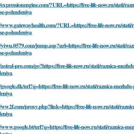
//expressionengine.com/?URL=https://free-life-now.ru/stati/r
sse-pohudeniya
//www.gatewayhealth.com/?URL=https://free-life-now.ru/stati
sse-pohudeniya
//yiwu.0579.com/jump.asp?url=https://free-life-now.ru/stati/
sse-pohudeniya
//astral-pro.com/go?https://free-life-now.ru/stati/raznica-mez
eniya
//google.dk/url?q=https://free-life-now.ru/stati/raznica-mezhd
eniya
//ww2f.com/proxy.php?link=https://free-life-now.ru/stati/razn
eniya
//www.google.bt/url?q=https://free-life-now.ru/stati/raznica-
eniya