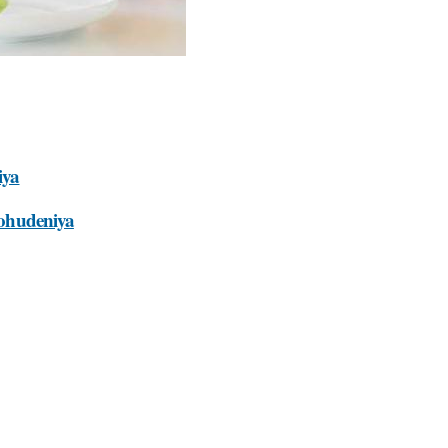
iya
-pohudeniya