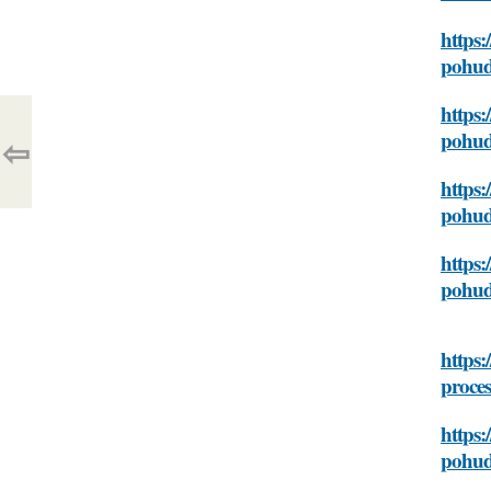
https:
pohud
https:
pohud
⇦
https:
pohud
https:
pohud
https:
proce
https:
pohud