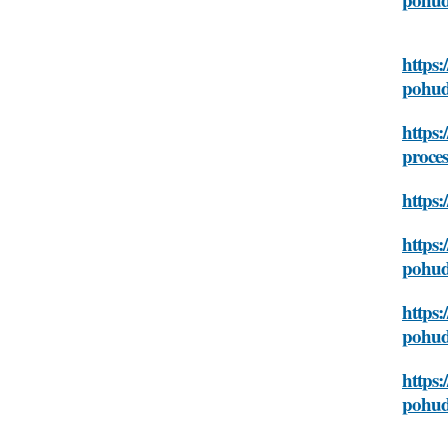
https:
pohud
https:
proce
https:
https:
pohud
https:
pohud
https:
pohud