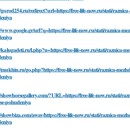
//gorod254.ru/redirect?url=https://free-life-now.ru/stati/razn
eniya
//www.google.gr/url?q=https://free-life-now.ru/stati/raznica-
eniya
//kalugadeti.ru/l.php?u=https://free-life-now.ru/stati/raznica
eniya
//mukhin.ru/go.php?https://free-life-now.ru/stati/raznica-mez
eniya
//showhorsegallery.com/?URL=https://free-life-now.ru/stati/r
sse-pohudeniya
//showbiza.com/away/https://free-life-now.ru/stati/raznica-me
eniya