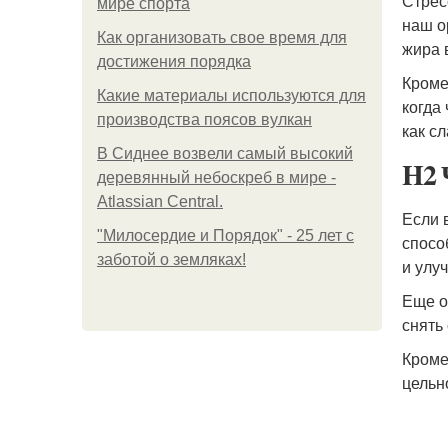
Стрес
мире спорта
наш о
Как организовать свое время для
жира 
достижения порядка
Кроме
Какие материалы используются для
когда
производства поясов вулкан
как с
В Сиднее возвели самый высокий
H2 
деревянный небоскреб в мире -
Atlassian Central.
Если 
"Милосердие и Порядок" - 25 лет с
спосо
заботой о земляках!
и улу
Еще о
снять
Кроме
цельн