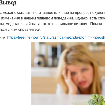
Вывод
с может оказывать негативное влияние на процесс похуден
и изменения в нашем пищевом поведении. Однако, есть спос
ом, медитация и йога, а также правильное питание. Помните
ться с ним справляться.
ник:
https://free-life-now.ru/stati/raznica-mezhdu-plohim-i-ho