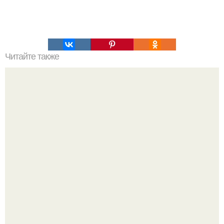
Читайте также
Как расстояние между растениями влияет на урожай
малины
Кристина асмус опубликовала пляжные фото с 12-
летней дочерью от Гарика Харламова.