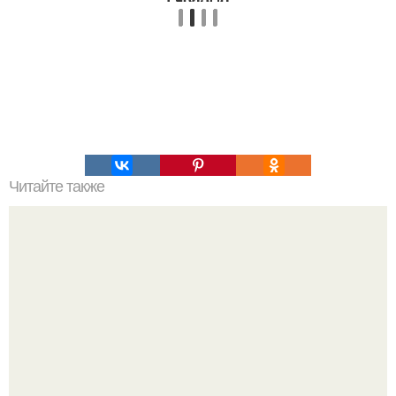
Читайте также
Какая женская одежда бывает. 100 и 1 вид верхней
одежды: полный словарь видов пальто, курток и прочего