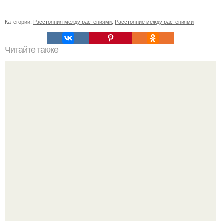
Категории:
Расстояния между растениями
,
Расстояние между растениями
Читайте также
Летняя фотосессия двух красоток: певицы холзи и
актрисы сидни Суини.