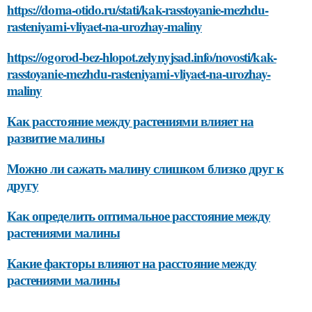
https://doma-otido.ru/stati/kak-rasstoyanie-mezhdu-
rasteniyami-vliyaet-na-urozhay-maliny
https://ogorod-bez-hlopot.zelynyjsad.info/novosti/kak-
rasstoyanie-mezhdu-rasteniyami-vliyaet-na-urozhay-
maliny
Как расстояние между растениями влияет на
развитие малины
Можно ли сажать малину слишком близко друг к
другу
Как определить оптимальное расстояние между
растениями малины
Какие факторы влияют на расстояние между
растениями малины