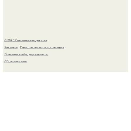
Платье, которое до сих пор вызывает споры спустя годы.
© 2026 Современная девушка
Контакты
Пользовательское соглашение
Политика конфидециальности
Обратная связь