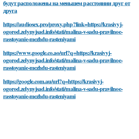
будут расположены на меньшем расстоянии друг от
друга
https://audiosex.pro/proxy.php?link=https://krasivyj-
ogorod.zelynyjsad.info/stati/malina-v-sadu-pravilnoe-
rasstoyanie-mezhdu-rasteniyami
https://www.google.co.ao/url?q=https://krasivyj-
ogorod.zelynyjsad.info/stati/malina-v-sadu-pravilnoe-
rasstoyanie-mezhdu-rasteniyami
https://google.com.au/url?q=https://krasivyj-
ogorod.zelynyjsad.info/stati/malina-v-sadu-pravilnoe-
rasstoyanie-mezhdu-rasteniyami