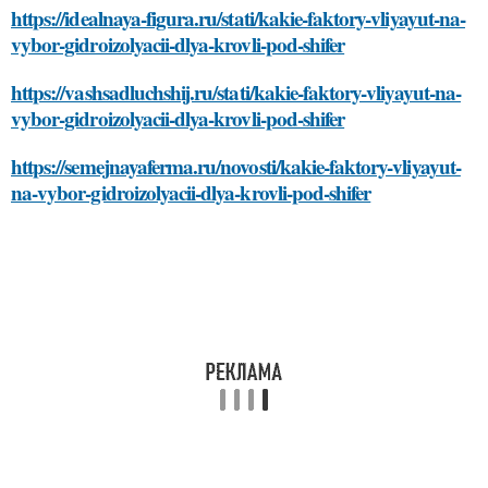
https://idealnaya-figura.ru/stati/kakie-faktory-vliyayut-na-
vybor-gidroizolyacii-dlya-krovli-pod-shifer
https://vashsadluchshij.ru/stati/kakie-faktory-vliyayut-na-
vybor-gidroizolyacii-dlya-krovli-pod-shifer
https://semejnayaferma.ru/novosti/kakie-faktory-vliyayut-
na-vybor-gidroizolyacii-dlya-krovli-pod-shifer