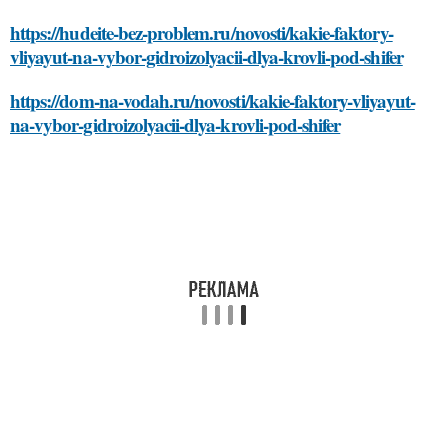
https://hudeite-bez-problem.ru/novosti/kakie-faktory-
vliyayut-na-vybor-gidroizolyacii-dlya-krovli-pod-shifer
https://dom-na-vodah.ru/novosti/kakie-faktory-vliyayut-
na-vybor-gidroizolyacii-dlya-krovli-pod-shifer