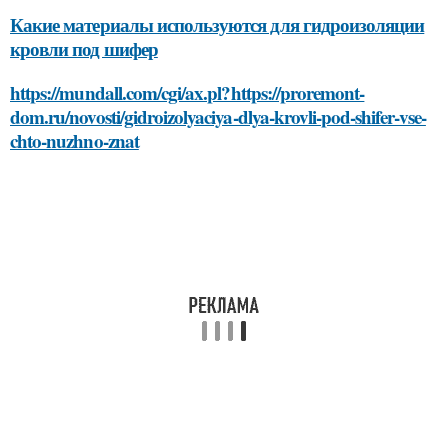
Какие материалы используются для гидроизоляции
кровли под шифер
https://mundall.com/cgi/ax.pl?https://proremont-
dom.ru/novosti/gidroizolyaciya-dlya-krovli-pod-shifer-vse-
chto-nuzhno-znat