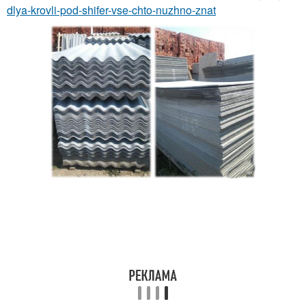
dlya-krovli-pod-shifer-vse-chto-nuzhno-znat