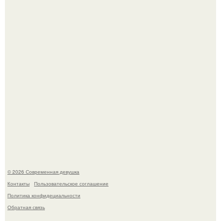
По словам эксперта воз, у мужчин с образованной и
мудрой супругой вероятность скоропостижной смерти
якобы на 46% ниже.
Платье, которое до сих пор вызывает споры спустя годы.
© 2026 Современная девушка
Контакты
Пользовательское соглашение
Политика конфидециальности
Обратная связь