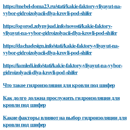
https://mebel-doma23.ru/stati/kakie-faktory-vliyayut-na-
vybor-gidroizolyacii-dlya-krovli-pod-shifer
https://ogorod.zelynyjsad.info/novosti/kakie-faktory-
vliyayut-na-vybor-gidroizolyacii-dlya-krovli-pod-shifer
https://dachadesign.info/stati/kakie-faktory-vliyayut-na-
vybor-gidroizolyacii-dlya-krovli-pod-shifer
https://iamledi.info/stati/kakie-faktory-vliyayut-na-vybor-
gidroizolyacii-dlya-krovli-pod-shifer
Что такое гидроизоляция для кровли под шифер
Как долго должна прослужить гидроизоляция для
кровли под шифер
Какие факторы влияют на выбор гидроизоляции для
кровли под шифер