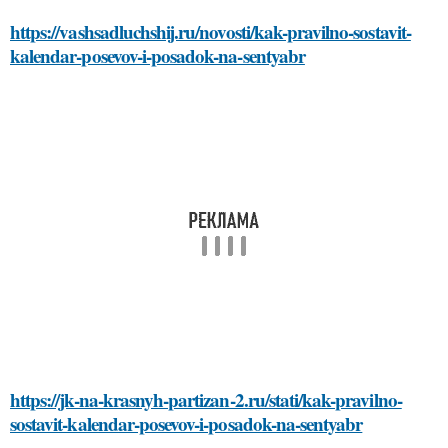
https://vashsadluchshij.ru/novosti/kak-pravilno-sostavit-
kalendar-posevov-i-posadok-na-sentyabr
https://jk-na-krasnyh-partizan-2.ru/stati/kak-pravilno-
sostavit-kalendar-posevov-i-posadok-na-sentyabr