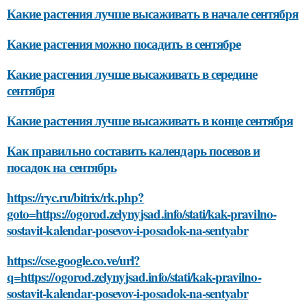
Какие растения лучше высаживать в начале сентября
Какие растения можно посадить в сентябре
Какие растения лучше высаживать в середине
сентября
Какие растения лучше высаживать в конце сентября
Как правильно составить календарь посевов и
посадок на сентябрь
https://ryc.ru/bitrix/rk.php?
goto=https://ogorod.zelynyjsad.info/stati/kak-pravilno-
sostavit-kalendar-posevov-i-posadok-na-sentyabr
https://cse.google.co.ve/url?
q=https://ogorod.zelynyjsad.info/stati/kak-pravilno-
sostavit-kalendar-posevov-i-posadok-na-sentyabr