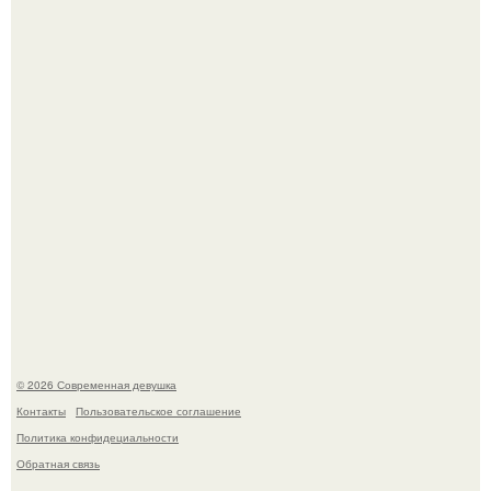
мудрой супругой вероятность скоропостижной смерти
якобы на 46% ниже.
Итальяно веро: Орнелла мути упаковала чемоданы и
готовится обзавестись красным паспортом.
© 2026 Современная девушка
Контакты
Пользовательское соглашение
Политика конфидециальности
Обратная связь