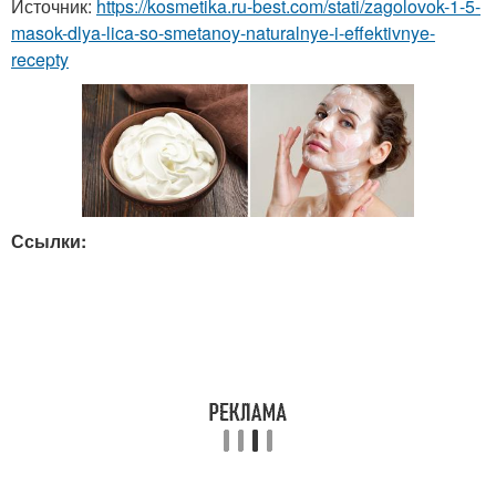
Источник:
https://kosmetika.ru-best.com/stati/zagolovok-1-5-
masok-dlya-lica-so-smetanoy-naturalnye-i-effektivnye-
recepty
Ссылки: