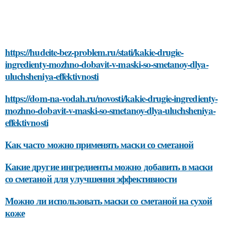
https://hudeite-bez-problem.ru/stati/kakie-drugie-
ingredienty-mozhno-dobavit-v-maski-so-smetanoy-dlya-
uluchsheniya-effektivnosti
https://dom-na-vodah.ru/novosti/kakie-drugie-ingredienty-
mozhno-dobavit-v-maski-so-smetanoy-dlya-uluchsheniya-
effektivnosti
Как часто можно применять маски со сметаной
Какие другие ингредиенты можно добавить в маски
со сметаной для улучшения эффективности
Можно ли использовать маски со сметаной на сухой
коже