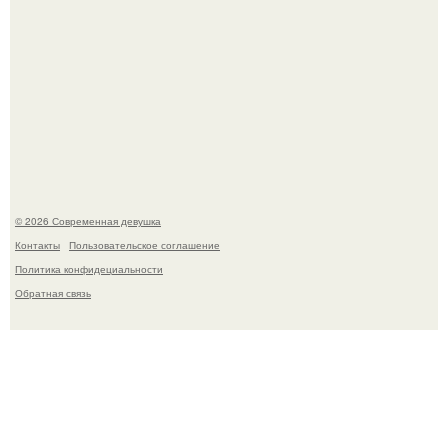
Спустя годы актеры хоррора "Тело Дженнифер" сильно
изменились, пройдя путь от подростковых кумиров до
мировых звезд.
© 2026 Современная девушка
Контакты
Пользовательское соглашение
Политика конфидециальности
Обратная связь