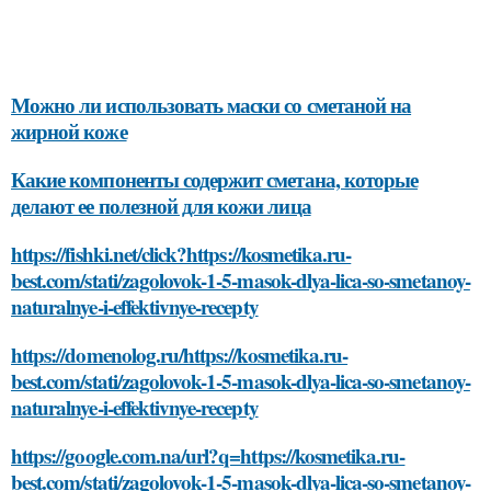
Можно ли использовать маски со сметаной на
жирной коже
Какие компоненты содержит сметана, которые
делают ее полезной для кожи лица
https://fishki.net/click?https://kosmetika.ru-
best.com/stati/zagolovok-1-5-masok-dlya-lica-so-smetanoy-
naturalnye-i-effektivnye-recepty
https://domenolog.ru/https://kosmetika.ru-
best.com/stati/zagolovok-1-5-masok-dlya-lica-so-smetanoy-
naturalnye-i-effektivnye-recepty
https://google.com.na/url?q=https://kosmetika.ru-
best.com/stati/zagolovok-1-5-masok-dlya-lica-so-smetanoy-