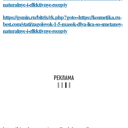
naturalnye-i-effektivnye-recepty
https://gsmin.ru/bitrix/rk.php?goto=https://kosmetika.ru-
best.com/stati/zagolovok-1-5-masok-dlya-lica-so-smetanoy-
naturalnye-i-effektivnye-recepty