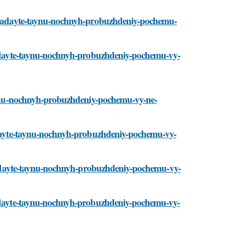
razgadayte-taynu-nochnyh-probuzhdeniy-pochemu-
zgadayte-taynu-nochnyh-probuzhdeniy-pochemu-vy-
-taynu-nochnyh-probuzhdeniy-pochemu-vy-ne-
gadayte-taynu-nochnyh-probuzhdeniy-pochemu-vy-
azgadayte-taynu-nochnyh-probuzhdeniy-pochemu-vy-
zgadayte-taynu-nochnyh-probuzhdeniy-pochemu-vy-