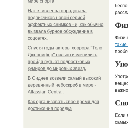
мире спорта
беспо
Настя ивлеева порадовала
рассл
подписчиков новой серией
Физ
эффектных снимков - и, как обычно,
вызвала бурное обсуждение в
Физич
соцсетях.
такие 
Спустя годы актеры хоррора "Тело
пробл
Дженнифер" сильно изменились,
Упо
пройдя путь от подростковых
кумиров до мировых звезд.
Употр
В Сиднее возвели самый высокий
вещес
деревянный небоскреб в мире -
важно
Atlassian Central.
Спо
Как организовать свое время для
достижения порядка
Если 
самых