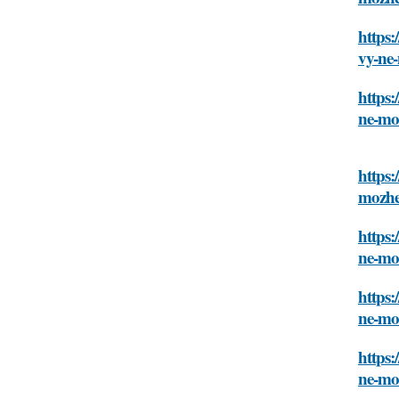
https
vy-ne
https:
ne-mo
https:
mozhe
https:
ne-mo
https:
ne-mo
https:
ne-mo