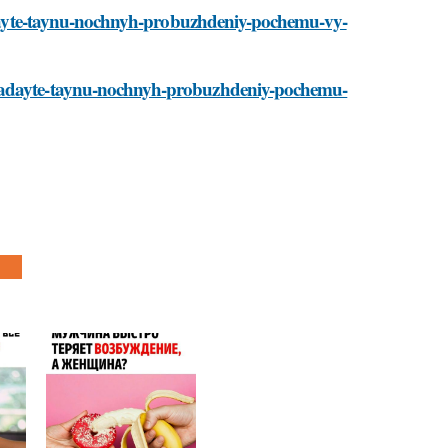
zgadayte-taynu-nochnyh-probuzhdeniy-pochemu-vy-
zgadayte-taynu-nochnyh-probuzhdeniy-pochemu-