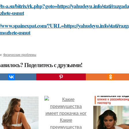
//ts-a.su/bitrix/rk.php?goto=https://yahudeyu.info/stati/ra
zhete-usnut
://www.spainexpat.com/?URL=https://yahudeyu.info/stati/ra
-mozhete-usnut
и:
Физические проблемы
авилось? Поделитесь с друзьями!
Какие
преимущества