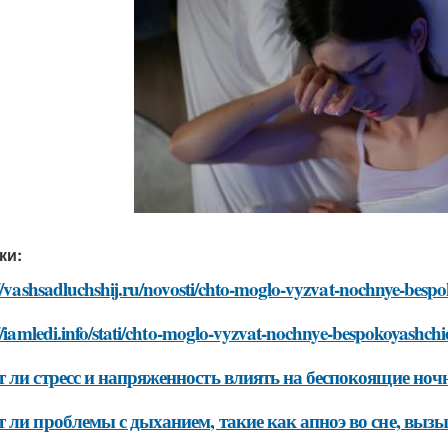
ки:
//vashsadluchshij.ru/novosti/chto-moglo-vyzvat-nochnye-bes
//iamledi.info/stati/chto-moglo-vyzvat-nochnye-bespokoyashc
 ли стресс и напряженность влиять на беспокоящие но
 ли проблемы с дыханием, такие как апноэ во сне, вы