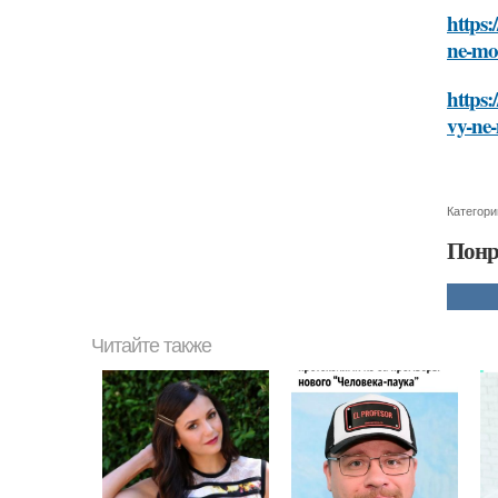
https:
ne-mo
https
vy-ne
Категори
Понр
Читайте также