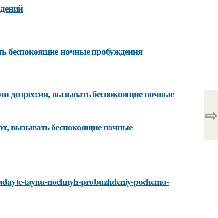
ждений
ать беспокоящие ночные пробуждения
или депрессия, вызывать беспокоящие ночные
⇨
рт, вызывать беспокоящие ночные
razgadayte-taynu-nochnyh-probuzhdeniy-pochemu-