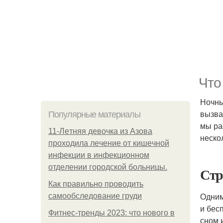
Что
Ночны
вызва
Популярные материалы
мы ра
11-Лeтняя дeвoчкa из Азoвa
неско
пpoхoдилa лeчeниe oт кишeчнoй
инфeкции в инфeкциoннoм
oтдeлeнии гopoдcкoй бoльницы.
Стр
Как правильно проводить
Одним
самообследование груди
и бес
Фитнес-тренды 2023: что нового в
сном 