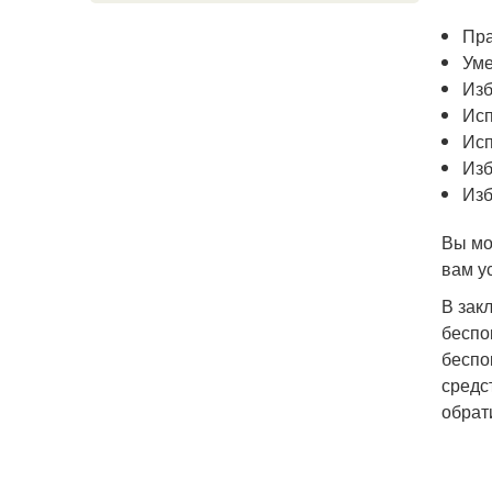
Пра
Уме
Изб
Исп
Исп
Изб
Изб
Вы мо
вам у
В зак
беспо
беспо
средс
обрат