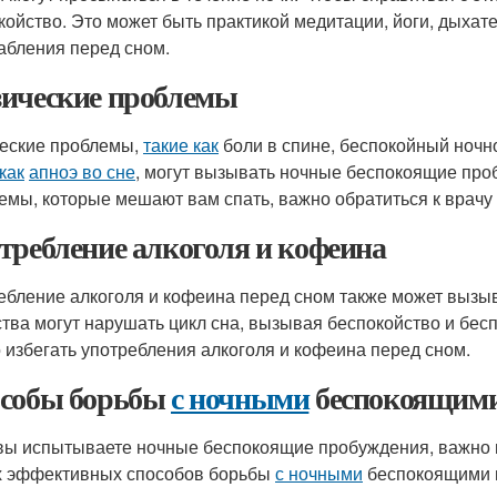
койство. Это может быть практикой медитации, йоги, дыха
абления перед сном.
ические проблемы
еские проблемы,
такие как
боли в спине, беспокойный ночно
как
апноэ во сне
, могут вызывать ночные беспокоящие про
емы, которые мешают вам спать, важно обратиться к врачу 
требление алкоголя и кофеина
ебление алкоголя и кофеина перед сном также может вызы
тва могут нарушать цикл сна, вызывая беспокойство и бес
 избегать употребления алкоголя и кофеина перед сном.
собы борьбы
с ночными
беспокоящими
вы испытываете ночные беспокоящие пробуждения, важно н
 эффективных способов борьбы
с ночными
беспокоящими 