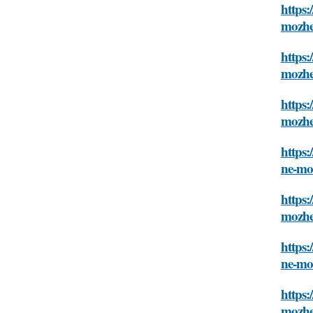
https
mozhe
https:
mozhe
https
mozhe
https:
ne-mo
https
mozhe
https
ne-mo
https
mozhe