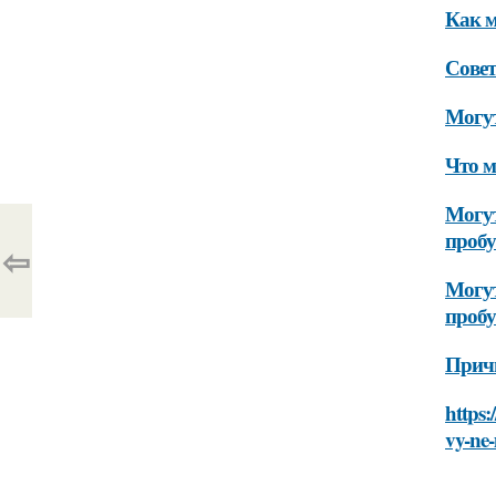
Как м
Совет
Могут
Что м
Могут
проб
⇦
Могут
проб
Прич
https
vy-ne