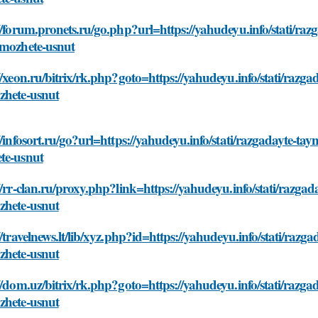
://forum.pronets.ru/go.php?url=https://yahudeyu.info/stati/
-mozhete-usnut
//xeon.ru/bitrix/rk.php?goto=https://yahudeyu.info/stati/ra
zhete-usnut
//infosort.ru/go?url=https://yahudeyu.info/stati/razgadayte
te-usnut
//rr-clan.ru/proxy.php?link=https://yahudeyu.info/stati/raz
zhete-usnut
//travelnews.lt/lib/xyz.php?id=https://yahudeyu.info/stati/r
zhete-usnut
//dom.uz/bitrix/rk.php?goto=https://yahudeyu.info/stati/ra
zhete-usnut