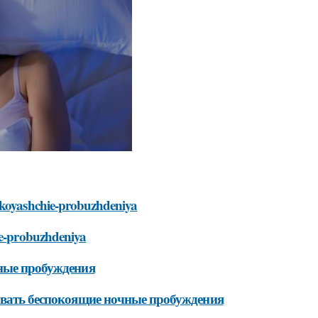
pokoyashchie-probuzhdeniya
hie-probuzhdeniya
чные пробуждения
зывать беспокоящие ночные пробуждения