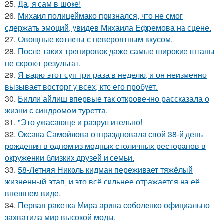
25.
Да, я сам в шоке!
26.
Михаил полицеймако признался, что не смог
сдержать эмоций, увидев Михаила Ефремова на сцене.
27.
Овощные котлеты с невероятным вкусом.
28.
После таких тренировок даже самые широкие штаны
не скроют результат.
29.
Я варю этот суп три раза в неделю, и он неизменно
вызывает восторг у всех, кто его пробует.
30.
Билли айлиш впервые так откровенно рассказала о
жизни с синдромом туретта.
31.
"Это ужасающе и разрушительно!
32.
Оксана Самойлова отпраздновала свой 38-й день
рождения в одном из модных столичных ресторанов в
окружении близких друзей и семьи.
33.
58-Летняя Николь кидман переживает тяжёлый
жизненный этап, и это всё сильнее отражается на её
внешнем виде.
34.
Первая ракетка Мира арина соболенко официально
захватила мир высокой моды.