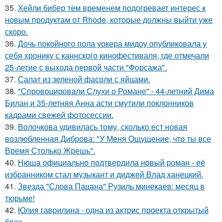
35.
Хейли бибер тем временем подогревает интерес к
новым продуктам от Rhode, которые должны выйти уже
скоро.
36.
Дочь покойного пола уокера мидоу опубликовала у
себя хронику с каннского кинофестиваля, где отмечали
25-летие с выхода первой части "Форсажа".
37.
Салат из зеленой фасоли с яйцами.
38.
"Спровоцировали Слухи о Романе" - 44-летний Дима
Билан и 35-летняя Анна асти смутили поклонников
кадрами свежей фотосессии.
39.
Волочкова удивилась тому, сколько ест новая
возлюбленная Диброва: "У Меня Ощущение, что ты все
Время Столько Жрешь".
40.
Нюша официально подтвердила новый роман - её
избранником стал музыкант и диджей Влад ханецкий.
41.
Звезда "Слова Пацана" Рузиль минекаев: месяц в
тюрьме!
42.
Юлия гаврилина - одна из актрис проекта открытый
брак.