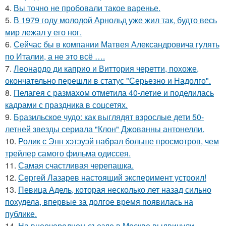
4.
Вы точно не пробовали такое варенье.
5.
В 1979 году молодой Арнольд уже жил так, будто весь
мир лежал у его ног.
6.
Сейчас бы в компании Матвея Александровича гулять
по Италии, а не это всё ….
7.
Леонардо ди каприо и Виттория черетти, похоже,
окончательно перешли в статус "Серьезно и Надолго".
8.
Пелагея с размахом отметила 40-летие и поделилась
кадрами с праздника в соцсетях.
9.
Бразильское чудо: как выглядят взрослые дети 50-
летней звезды сериала "Клон" Джованны антонелли.
10.
Ролик с Энн хэтэуэй набрал больше просмотров, чем
трейлер самого фильма одиссея.
11.
Самая счастливая черепашка.
12.
Сергей Лазарев настоящий эксперимент устроил!
13.
Певица Адель, которая несколько лет назад сильно
похудела, впервые за долгое время появилась на
публике.
14.
На внеочередном съезде в Москве выдвинули