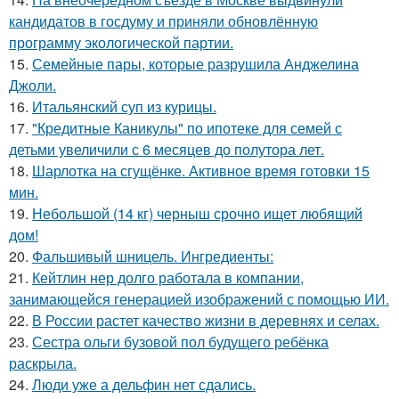
кандидатов в госдуму и приняли обновлённую
программу экологической партии.
15.
Семейные пары, которые разрушила Анджелина
Джоли.
16.
Итальянский суп из курицы.
17.
"Кредитные Каникулы" по ипотеке для семей с
детьми увеличили с 6 месяцев до полутора лет.
18.
Шарлотка на сгущёнке. Активное время готовки 15
мин.
19.
Небольшой (14 кг) черныш срочно ищет любящий
дом!
20.
Фальшивый шницель. Ингредиенты:
21.
Кейтлин нер долго работала в компании,
занимающейся генерацией изображений с помощью ИИ.
22.
В России растет качество жизни в деревнях и селах.
23.
Сестра ольги бузовой пол будущего ребёнка
раскрыла.
24.
Люди уже а дельфин нет сдались.