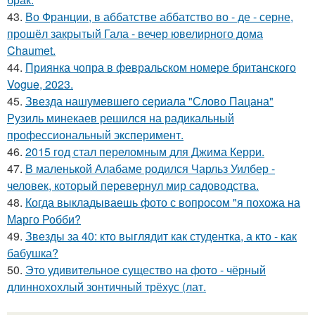
43.
Во Франции, в аббатстве аббатство во - де - серне,
прошёл закрытый Гала - вечер ювелирного дома
Chaumet.
44.
Приянка чопра в февральском номере британского
Vogue, 2023.
45.
Звезда нашумевшего сериала "Слово Пацана"
Рузиль минекаев решился на радикальный
профессиональный эксперимент.
46.
2015 год стал переломным для Джима Керри.
47.
В маленькой Алабаме родился Чарльз Уилбер -
человек, который перевернул мир садоводства.
48.
Когда выкладываешь фото с вопросом "я похожа на
Марго Робби?
49.
Звезды за 40: кто выглядит как студентка, а кто - как
бабушка?
50.
Это удивительное существо на фото - чёрный
длиннохохлый зонтичный трёхус (лат.